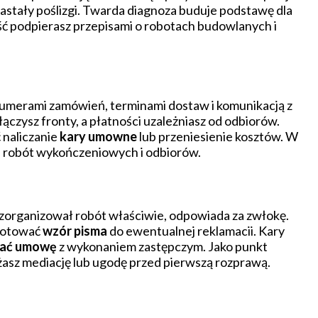
astały poślizgi. Twarda diagnoza buduje podstawę dla
ść podpierasz przepisami o robotach budowlanych i
numerami zamówień, terminami dostaw i komunikacją z
ączysz fronty, a płatności uzależniasz od odbiorów.
 naliczanie
kary umowne
lub przeniesienie kosztów. W
 robót wykończeniowych i odbiorów.
 zorganizował robót właściwie, odpowiada za zwłokę.
ygotować
wzór pisma
do ewentualnej reklamacii. Kary
zać umowę
z wykonaniem zastępczym. Jako punkt
asz mediację lub ugodę przed pierwszą rozprawą.