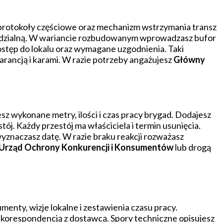
 protokoły częściowe oraz mechanizm wstrzymania transz
wiedzialną. W wariancie rozbudowanym wprowadzasz bufor
ostęp do lokalu oraz wymagane uzgodnienia. Taki
warancją i karami. W razie potrzeby angażujesz
Główny
z wykonane metry, ilości i czas pracy brygad. Dodajesz
j. Każdy przestój ma właściciela i termin usunięcia.
znaczasz datę. W razie braku reakcji rozważasz
Urząd Ochrony Konkurencji i Konsumentów
lub drogą
enty, wizje lokalne i zestawienia czasu pracy.
 korespondencją z dostawcą. Spory techniczne opisujesz