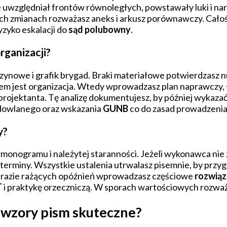
e uwzględniał frontów równoległych, powstawały luki i nar
ych zmianach rozważasz aneks i arkusz porównawczy. Cało
yzyko eskalacji do
sąd polubowny
.
rganizacji?
zynowe i grafik brygad. Braki materiałowe potwierdzasz 
łem jest organizacja. Wtedy wprowadzasz plan naprawczy, ł
projektanta. Tę analizę dokumentujesz, by później wykazać
udowlanego oraz wskazania
GUNB
co do zasad prowadzenia
y?
rmonogramu i należytej staranności. Jeżeli wykonawca nie
i terminy. Wszystkie ustalenia utrwalasz pisemnie, by prz
 W razie rażących opóźnień wprowadzasz częściowe
rozwią
T
i praktykę orzeczniczą. W sporach wartościowych rozważ
i wzory pism skuteczne?