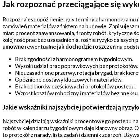
Jak rozpoznać przeciągające się wy
Rozpoznajesz opóźnienie, gdy terminy z harmonogramu n
zamówień materiałów z faktem na budowie. Zapisujesz rea
miar: procent zaawansowania, fronty robót, krytyczne śc
kolejność prac bez uzasadnienia, rośnie ryzyko dalszyc
umowne
i ewentualne
jak dochodzić roszczeń
na podst
Brak zgodności z harmonogramem tygodniowym.
Wysoki udział prac poprawkowych bez protokołów.
Nieuzasadnione przerwy, rotacja brygad, brak kiero
Opóźnione dostawy kluczowych materiałów.
Brak odbiorów częściowych i protokołów postępu.
Wzrost kosztów robocizny i materiałów bez aneksu.
Jakie wskaźniki najszybciej potwierdzają ryzyk
Najszybciej działają wskaźniki procentowego postępu na 
robót w kalendarzu tygodniowym daje klarowny obraz. O
to protokół z narady, lista zadań i dziennik zdarzeń. Uż