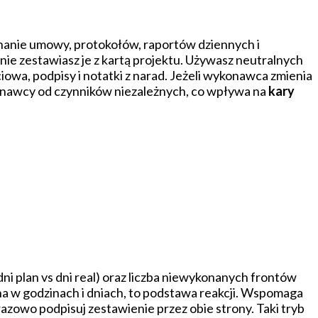
nanie umowy, protokołów, raportów dziennych i
ie zestawiasz je z kartą projektu. Używasz neutralnych
owa, podpisy i notatki z narad. Jeżeli wykonawca zmienia
ykonawcy od czynników niezależnych, co wpływa na
kary
i plan vs dni real) oraz liczba niewykonanych frontów
a w godzinach i dniach, to podstawa reakcji. Wspomaga
razowo podpisuj zestawienie przez obie strony. Taki tryb