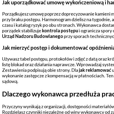
Jak uporządkować umowę wykończeniową i ha
Porządkujesz umowę poprzez doprecyzowanie kamieni mil
przy braku postępu. Harmonogram dzielisz na tygodnie,
czasu i katalog ryzyk po obu stronach. Wykonawca dostar
porządek stabilizuje
kontrola postępu
i ogranicza spory
Urząd Nadzoru Budowlanego
przy sporach technicznyc
Jak mierzyć postęp i dokumentować opóźnienia
Używasz tabel postępu, protokołów i zdjęć z datą oraz k
listę blokad oraz działania naprawcze. Wprowadzaj system
Zestawienia podpisują obie strony. Dla
jak reklamować
u
wykonanie zastępcze z kompensacją w płatnościach. Ten p
sądową.
Dlaczego wykonawca przedłuża prace
Przyczyny wynikają z organizacji, dostępności materiałó
Rozdzielasz czynniki niezależne od winy wykonawcy od z