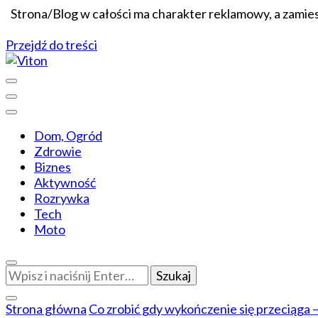
Strona/Blog w całości ma charakter reklamowy, a zamie
Przejdź do treści
Wiadomości dopasowane do ciebie
Viton
Dom, Ogród
Zdrowie
Biznes
Aktywność
Rozrywka
Tech
Moto
Szukasz
czegoś?
Strona główna
Co zrobić gdy wykończenie się przeciąga –