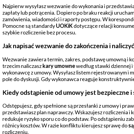
Najpierw wysyłasz wezwanie do wykonania i przedstawias
zapłaty lub potrącenia. Dopiero po braku reakcji urucha
zamówienia, wiadomości i raporty postępu. W koresponden
Pomocne są standardy
UOKiK
dotyczące relacji konsume
szybkie rozliczenie bez procesu.
Jak napisać wezwanie do zakończenia i naliczyć
Wezwanie zawiera termin, zakres, podstawę umowną i ko
trzecim naliczasz
kary umowne
według stawki dziennej i
wykonawcę z umowy. Wysyłasz listem rejestrowanym i m
pole do dyskusji. Gdy wykonawca reaguje konstruktywnie
Kiedy odstąpienie od umowy jest bezpieczne i
Odstępujesz, gdy spełnione są przesłanki z umowy i praw
przedstawiasz plan naprawczy. Wskazujesz rozliczenia i 
redukuje ryzyko sporu co do podstaw. Po odstąpieniu za
różnicy kosztów. W razie konfliktu kierujesz sprawę do
są
rozliczeniu.