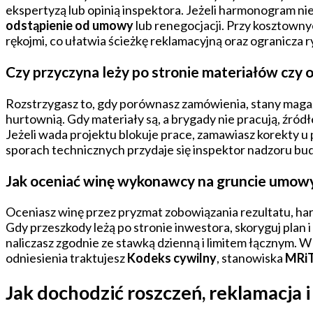
ekspertyzą lub opinią inspektora. Jeżeli harmonogram ni
odstąpienie od umowy
lub renegocjacji. Przy kosztown
rękojmi, co ułatwia ścieżkę reklamacyjną oraz ogranicza r
Czy przyczyna leży po stronie materiałów czy o
Rozstrzygasz to, gdy porównasz zamówienia, stany maga
hurtownią. Gdy materiały są, a brygady nie pracują, źród
Jeżeli wada projektu blokuje prace, zamawiasz korekty u 
sporach technicznych przydaje się inspektor nadzoru b
Jak oceniać winę wykonawcy na gruncie umow
Oceniasz winę przez pryzmat zobowiązania rezultatu, ha
Gdy przeszkody leżą po stronie inwestora, skoryguj plan 
naliczasz zgodnie ze stawką dzienną i limitem łącznym.
odniesienia traktujesz
Kodeks cywilny
, stanowiska
MRi
Jak dochodzić roszczeń, reklamacja 