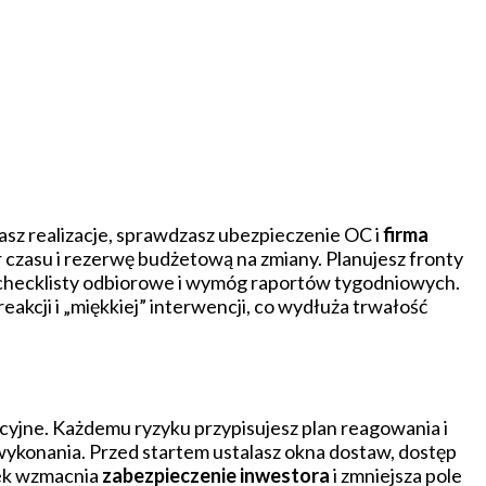
sz realizacje, sprawdzasz ubezpieczenie OC i
firma
 czasu i rezerwę budżetową na zmiany. Planujesz fronty
 checklisty odbiorowe i wymóg raportów tygodniowych.
eakcji i „miękkiej” interwencji, co wydłuża trwałość
cyjne. Każdemu ryzyku przypisujesz plan reagowania i
 wykonania. Przed startem ustalasz okna dostaw, dostęp
dek wzmacnia
zabezpieczenie inwestora
i zmniejsza pole