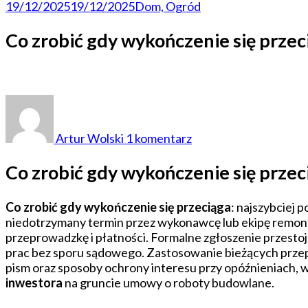
19/12/2025
19/12/2025
Dom, Ogród
Co zrobić gdy wykończenie się przec
do
Co
zrobić
Artur Wolski
1 komentarz
gdy
wykończenie
Co zrobić gdy wykończenie się przeci
się
przeciąga
Co zrobić gdy wykończenie się przeciąga
: najszybciej
–
niedotrzymany termin przez wykonawcę lub ekipę remont
skuteczne
przeprowadzkę i płatności. Formalne zgłoszenie przest
działania
prac bez sporu sądowego. Zastosowanie bieżących przep
pism oraz sposoby ochrony interesu przy opóźnieniach,
inwestora
na gruncie umowy o roboty budowlane.