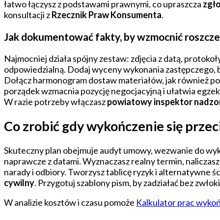
łatwo łączysz z podstawami prawnymi, co upraszcza
zgło
konsultacji z
Rzecznik Praw Konsumenta
.
Jak dokumentować fakty, by wzmocnić roszcze
Najmocniej działa spójny zestaw: zdjęcia z datą, protokoł
odpowiedzialną. Dodaj wyceny wykonania zastępczego, 
Dołącz harmonogram dostaw materiałów, jak również potw
porządek wzmacnia pozycję negocjacyjną i ułatwia egz
W razie potrzeby włączasz
powiatowy inspektor nadz
Co zrobić gdy wykończenie się przeci
Skuteczny plan obejmuje audyt umowy, wezwanie do wykon
naprawcze z datami. Wyznaczasz realny termin, naliczas
narady i odbiory. Tworzysz tablicę ryzyk i alternatywne ś
cywilny
. Przygotuj szablony pism, by zadziałać bez zwłok
W analizie kosztów i czasu pomoże
Kalkulator prac wyk