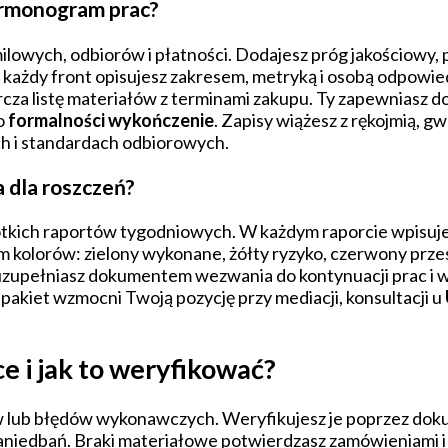
rmonogram prac?
owych, odbiorów i płatności. Dodajesz próg jakościowy,
 a każdy front opisujesz zakresem, metryką i osobą odpo
cza listę materiałów z terminami zakupu. Ty zapewniasz d
 o
formalności wykończenie
. Zapisy wiążesz z rękojmią, g
h i standardach odbiorowych.
 dla roszczeń?
rótkich raportów tygodniowych. W każdym raporcie wpisujes
 kolorów: zielony wykonane, żółty ryzyko, czerwony przestó
zupełniasz dokumentem wezwania do kontynuacji prac i wy
akiet wzmocni Twoją pozycję przy mediacji, konsultacji u
 i jak to weryfikować?
w lub błędów wykonawczych. Weryfikujesz je poprzez dokum
aniedbań. Braki materiałowe potwierdzasz zamówieniami i