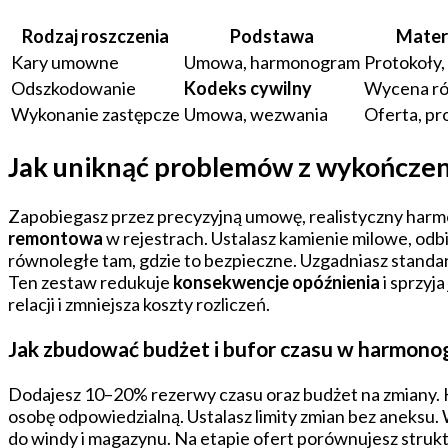
Rodzaj roszczenia
Podstawa
Mater
Kary umowne
Umowa, harmonogram
Protokoły, 
Odszkodowanie
Kodeks cywilny
Wycena róż
Wykonanie zastępcze
Umowa, wezwania
Oferta, pr
Jak uniknąć problemów z wykończen
Zapobiegasz przez precyzyjną umowę, realistyczny harmo
remontowa
w rejestrach. Ustalasz kamienie milowe, odb
równoległe tam, gdzie to bezpieczne. Uzgadniasz stand
Ten zestaw redukuje
konsekwencje opóźnienia
i sprzyj
relacji i zmniejsza koszty rozliczeń.
Jak zbudować budżet i bufor czasu w harmono
Dodajesz 10–20% rezerwy czasu oraz budżet na zmiany. K
osobę odpowiedzialną. Ustalasz limity zmian bez aneksu.
do windy i magazynu. Na etapie ofert porównujesz stru