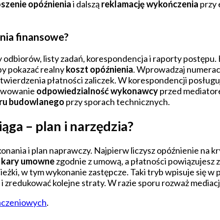
szenie opóźnienia
i dalszą
reklamację wykończenia
przy 
nia finansowe?
y odbiorów, listy zadań, korespondencja i raporty postępu. 
by pokazać realny
koszt opóźnienia
. Wprowadzaj numerację
ierdzenia płatności zaliczek. W korespondencji posługuj
ekwowanie
odpowiedzialność wykonawcy
przed mediator
oru budowlanego
przy sporach technicznych.
ąga – plan i narzędzia?
ania i plan naprawczy. Najpierw liczysz opóźnienie na kr
z
kary umowne
zgodnie z umową, a płatności powiązujesz 
cieżki, w tym wykonanie zastępcze. Taki tryb wpisuje się w
i i zredukować kolejne straty. W razie sporu rozważ mediac
ończeniowych
.