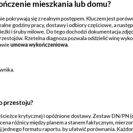
kończenie mieszkania lub domu?
ie pokrywają się z realnym postępem. Kluczem jest porów
lne godziny pracy, dostawy i odbiory częściowe, a następn
ieżki i śruby milowe. Do tego dochodzi dokumentacja zdjęci
h przestojów. Rzetelna diagnoza pozwala oddzielić winę w
awie
umowa wykończeniowa
.
wnika.
o przestoju?
ścieżce krytycznej i opóźnione dostawy. Zestaw DN/PN (dn
cena różnicy między planem a stanem faktycznym, mierzon
ywaj jednego formatu raportu, by ułatwić porównania. Każdo