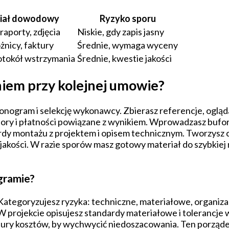
iał dowodowy
Ryzyko sporu
raporty, zdjęcia
Niskie, gdy zapis jasny
nicy, faktury
Średnie, wymaga wyceny
otokół wstrzymania
Średnie, kwestie jakości
iem przy kolejnej umowie?
nogram i selekcję wykonawcy. Zbierasz referencje, ogląda
iory i płatności powiązane z wynikiem. Wprowadzasz bufor
ardy montażu z projektem i opisem technicznym. Tworzysz
a jakości. W razie sporów masz gotowy materiał do szybkiej r
gramie?
ategoryzujesz ryzyka: techniczne, materiałowe, organiza
 W projekcie opisujesz standardy materiałowe i tolerancje
ktury kosztów, by wychwycić niedoszacowania. Ten porzą