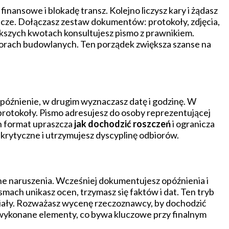
ansowe i blokadę transz. Kolejno liczysz kary i żądasz
cze. Dołączasz zestaw dokumentów: protokoły, zdjęcia,
ększych kwotach konsultujesz pismo z prawnikiem.
orach budowlanych. Ten porządek zwiększa szanse na
óźnienie, w drugim wyznaczasz datę i godzinę. W
protokoły. Pismo adresujesz do osoby reprezentującej
n format upraszcza
jak dochodzić roszczeń
i ogranicza
krytyczne i utrzymujesz dyscyplinę odbiorów.
tne naruszenia. Wcześniej dokumentujesz opóźnienia i
mach unikasz ocen, trzymasz się faktów i dat. Ten tryb
riały. Rozważasz wycenę rzeczoznawcy, by dochodzić
na wykonane elementy, co bywa kluczowe przy finalnym