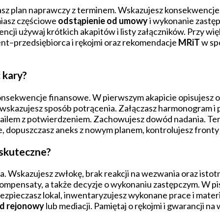
z plan naprawczy z terminem. Wskazujesz konsekwencje fin
miasz częściowe
odstąpienie od umowy
i wykonanie zastęp
cji używaj krótkich akapitów i listy załączników. Przy wi
nt–przedsiębiorca i rękojmi oraz rekomendacje
MRiT
w sp
 kary?
nsekwencje finansowe. W pierwszym akapicie opisujesz op
 wskazujesz sposób potrącenia. Załączasz harmonogram i 
ailem z potwierdzeniem. Zachowujesz dowód nadania. Te
, dopuszczasz aneks z nowym planem, kontrolujesz fronty 
 skuteczne?
a. Wskazujesz zwłokę, brak reakcji na wezwania oraz isto
kompensaty, a także decyzje o wykonaniu zastępczym. W pis
bezpieczasz lokal, inwentaryzujesz wykonane prace i mate
d rejonowy
lub mediacji. Pamiętaj o rękojmi i gwarancji 