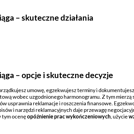
iąga – skuteczne działania
ąga – opcje i skuteczne decyzje
 porządkujesz umowę, egzekwujesz terminy i dokumentujesz
ową wobec uzgodnionego harmonogramu. Z tym mierzą się 
ojów usprawnia reklamacje i roszczenia finansowe. Egzek
isów i narzędzi reklamacyjnych daje przewagę negocjacyj
 w tym ocenę
opóźnienie prac wykończeniowych
, użycie
w