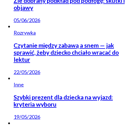
Źle dobrany podkład pod podłogę: skutki i
objawy
05/06/2026
Rozrywka
Czytanie między zabawą a snem — jak
sprawić, żeby dziecko chciało wracać do
lektur
22/05/2026
Inne
Szybki prezent dla dziecka na wyjazd:
kryteria wyboru
19/05/2026