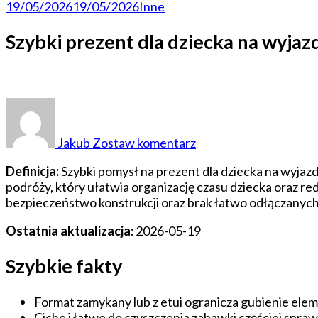
19/05/2026
19/05/2026
Inne
Szybki prezent dla dziecka na wyjaz
do
Szybki
prezent
Jakub
Zostaw komentarz
dla
dziecka
Definicja:
Szybki pomysł na prezent dla dziecka na wyjaz
na
podróży, który ułatwia organizację czasu dziecka oraz re
wyjazd:
bezpieczeństwo konstrukcji oraz brak łatwo odłączanych
kryteria
wyboru
Ostatnia aktualizacja:
2026-05-19
Szybkie fakty
Format zamykany lub z etui ogranicza gubienie ele
Ciche i łatwe do czyszczenia zabawki częściej spra