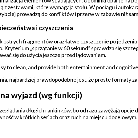
inimalizacja elementów spadających. Upominki oparte na p
 z zestawami, które wymagają stołu. W pociągu i autokarz
zybciej prowadzą do konfliktów i przerw w zabawie niż sam
pieczeństwa i czyszczenia
 ostrych fragmentów oraz łatwe czyszczenie po jedzeniu.
o. Kryterium „sprzątanie w 60 sekund” sprawdza się szczegó
awać się do użycia jeszcze przed lądowaniem.
easy to clean, and provide both entertainment and cognitive
enia, najbardziej prawdopodobne jest, że proste formaty 
na wyjazd (wg funkcji)
eglądania długich rankingów, bo od razu zawężają opcje d
ywność w krótkich seriach oraz ruch na miejscu docelowym.