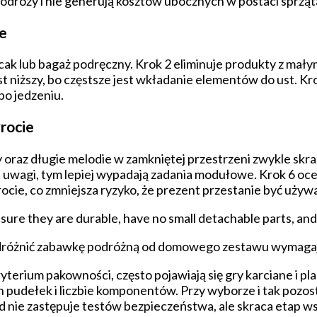
podróży i nie generują kosztów ubocznych w postaci sprząt
ie
lecak lub bagaż podręczny. Krok 2 eliminuje produkty z mał
st niższy, bo częstsze jest wkładanie elementów do ust. Kr
po jedzeniu.
wrocie
oraz długie melodie w zamkniętej przestrzeni zwykle skrac
a uwagi, tym lepiej wypadają zadania modułowe. Krok 6 oce
ocie, co zmniejsza ryzyko, że prezent przestanie być używ
ensure they are durable, have no small detachable parts, a
odróżnić zabawkę podróżną od domowego zestawu wymagaj
yterium pakowności, często pojawiają się gry karciane i p
 pudełek i liczbie komponentów. Przy wyborze i tak pozos
ąd nie zastępuje testów bezpieczeństwa, ale skraca etap 