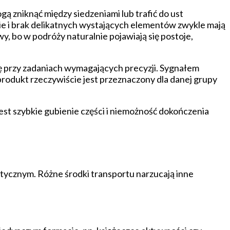
gą zniknąć między siedzeniami lub trafić do ust
e i brak delikatnych wystających elementów zwykle mają
, bo w podróży naturalnie pojawiają się postoje,
ję przy zadaniach wymagających precyzji. Sygnałem
produkt rzeczywiście jest przeznaczony dla danej grupy
st szybkie gubienie części i niemożność dokończenia
istycznym. Różne środki transportu narzucają inne