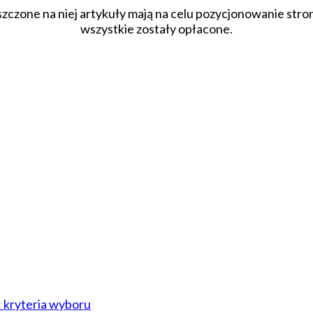
szczone na niej artykuły mają na celu pozycjonowanie str
wszystkie zostały opłacone.
: kryteria wyboru