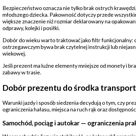
Bezpieczeństwo oznacza nie tylko brak ostrych krawędzi, 
młodszego dziecka. Pakowność dotyczy przede wszystkim 
większe znaczenie niż rozmiar deklarowany na opakowaniu
odprawy, kolejki i posiłki.
Dobór do wieku warto traktować jako filtr funkcjonalny:
ostrzegawczym bywa brak czytelnej instrukcji lub niejasn
wiekowej.
Jeśli prezent ma luźne elementy mniejsze od monety i br
zabawy w trasie.
Dobór prezentu do środka transportu
Warunki jazdy i sposób siedzenia decydują o tym, czy pre
ograniczenia hałasu, miejsca na ruch rąk oraz dostępnoś
Samochód, pociąg i autokar — ograniczenia pr