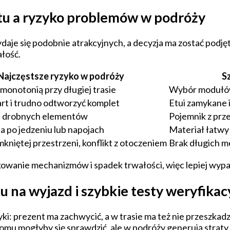
tu a ryzyko problemów w podróży
aje się podobnie atrakcyjnych, a decyzja ma zostać podję
ałość.
Najczęstsze ryzyko w podróży
S
onotonią przy długiej trasie
Wybór modułów 
rt i trudno odtworzyć komplet
Etui zamykane 
e drobnych elementów
Pojemnik z prz
a po jedzeniu lub napojach
Materiał łatwy 
kniętej przestrzeni, konflikt z otoczeniem
Brak długich m
kowanie mechanizmów i spadek trwałości, więc lepiej wypada
 na wyjazd i szybkie testy weryfikac
i: prezent ma zachwycić, a w trasie ma też nie przeszkadz
omu mogłyby się sprawdzić, ale w podróży generują straty i