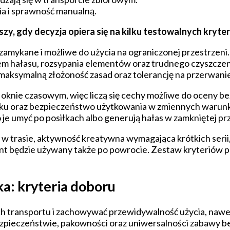
ia i sprawność manualną.
zy, gdy decyzja opiera się na kilku testowalnych kryter
amykane i możliwe do użycia na ograniczonej przestrzeni.
em hałasu, rozsypania elementów oraz trudnego czyszczen
 maksymalną złożoność zasad oraz tolerancję na przerwani
 oknie czasowym, więc liczą się cechy możliwe do oceny 
ku oraz bezpieczeństwo użytkowania w zmiennych warunka
 je umyć po posiłkach albo generują hałas w zamkniętej prz
ku w trasie, aktywność kreatywna wymagająca krótkich seri
t będzie używany także po powrocie. Zestaw kryteriów poz
a: kryteria doboru
h transportu i zachowywać przewidywalność użycia, nawet 
: bezpieczeństwie, pakowności oraz uniwersalności zabawy 