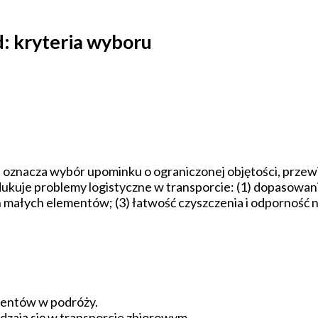
d: kryteria wyboru
d oznacza wybór upominku o ograniczonej objętości, przewi
dukuje problemy logistyczne w transporcie: (1) dopasowanie
 małych elementów; (3) łatwość czyszczenia i odporność 
mentów w podróży.
wdzają się w transporcie zbiorowym.