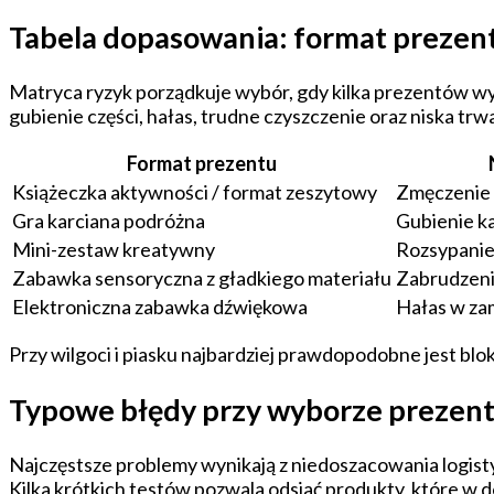
Tabela dopasowania: format prezen
Matryca ryzyk porządkuje wybór, gdy kilka prezentów wyd
gubienie części, hałas, trudne czyszczenie oraz niska trw
Format prezentu
Książeczka aktywności / format zeszytowy
Zmęczenie m
Gra karciana podróżna
Gubienie ka
Mini-zestaw kreatywny
Rozsypani
Zabawka sensoryczna z gładkiego materiału
Zabrudzeni
Elektroniczna zabawka dźwiękowa
Hałas w zam
Przy wilgoci i piasku najbardziej prawdopodobne jest blo
Typowe błędy przy wyborze prezentu
Najczęstsze problemy wynikają z niedoszacowania logistyk
Kilka krótkich testów pozwala odsiać produkty, które w d