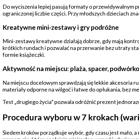
Do wyciszenia lepiej pasują formaty o przewidywalnym p
ograniczonej liczbie części. Przy młodszych dzieciach zn
Kreatywne mini-zestawy i gry podróżne
Mini-zestawy kreatywne działają dobrze, gdy mają kontro
krótkich rundach i pozwalać na przerwanie bez utraty st
formie książeczki.
Aktywność na miejscu: plaża, spacer, podwórk
Na miejscu docelowym sprawdzają się lekkie akcesoria ru
materiały odporne na wilgoć i łatwe do opłukania, bez 
Test „drugiego życia” pozwala odróżnić prezent jednora
Procedura wyboru w 7 krokach (waria
Siedem kroków porządkuje wybór, gdy czasu jest mało, a ry