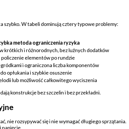
ta szybko. W tabeli dominują cztery typowe problemy:
zybka metoda ograniczenia ryzyka
krótkich i różnorodnych, bez luźnych dodatków
i policzenie elementów po rundzie
egródkami i ograniczona liczba komponentów
do opłukania i szybkie osuszenie
elodii lub możliwość całkowitego wyciszenia
ją konstrukcje bez szczelin i bez przekładni.
yjne
ać, nie rozsypywać się i nie wymagać długiego sprzątania.
 napięcie.