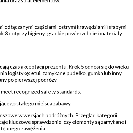
ania oraz strat elementów.
ymi odłączanymi częściami, ostrymi krawędziami i słabymi
ok 3 dotyczy higieny: gładkie powierzchnie i materiały
ają czas akceptacji prezentu. Krok 5 odnosi się do wieku
nia logistykę: etui, zamykane pudełko, gumka lub inny
any po pierwszej podróży.
nd meet recognized safety standards.
ącego stałego miejsca zabawy.
lanszowe w wersjach podróżnych. Przegląd kategorii
taje kluczowe sprawdzenie, czy elementy są zamykane i
wstępnego zawężenia.