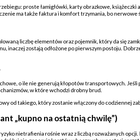
rzebiegu: proste łamigłówki, karty obrazkowe, książeczk
aczenie ma także faktura i komfort trzymania, bo nerwowe 
lowaną liczbę elementów oraz pojemnik, który da się zamk
anu, inaczej zostają odłożone po pierwszym postoju. Dobrz
o
chowe, o ile nie generują kłopotów transportowych. Jeśli
mechanizmów, w które wchodzi drobny brud.
zowy od takiego, który zostanie włączony do codziennej z
nt „kupno na ostatnią chwilę”)
zyko nietrafienia rośnie wraz z liczbą rozważanych opcji. 