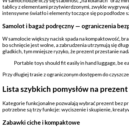
W samochodzie liczy się stabilność „na kolanach” oraz m
tablicy z elementami przytwierdzonymi, zwykle wygrywają
intensywne światło i elementy toczące się po podłodze s
Samolot i bagaż podręczny — ograniczenia bez
W samolocie większy nacisk spada na kompaktowość, brak
bo schnięcie jest wolne, a zabrudzenia utrzymują się dług
gładkich, tym mniejsze ryzyko, że prezent przestanie nad
Portable toys should fit easily in hand luggage, be 
Przy długiej trasie z ograniczonym dostępem do czyszcz
Lista szybkich pomysłów na prezent 
Kategorie funkcjonalne pozwalają wybrać prezent bez prz
potrzebne są trzy funkcje: wyciszenie i skupienie, kreat
Zabawki ciche i kompaktowe