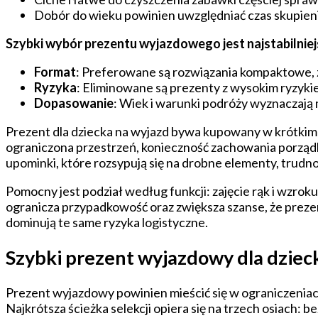
Dobór do wieku powinien uwzględniać czas skupien
Szybki wybór prezentu wyjazdowego jest najstabilniejs
Format
: Preferowane są rozwiązania kompaktowe, z
Ryzyka
: Eliminowane są prezenty z wysokim ryzyki
Dopasowanie
: Wiek i warunki podróży wyznaczają
Prezent dla dziecka na wyjazd bywa kupowany w krótkim
ograniczona przestrzeń, konieczność zachowania porząd
upominki, które rozsypują się na drobne elementy, trudno
Pomocny jest podział według funkcji: zajęcie rąk i wzro
ogranicza przypadkowość oraz zwiększa szanse, że prezen
dominują te same ryzyka logistyczne.
Szybki prezent wyjazdowy dla dzieck
Prezent wyjazdowy powinien mieścić się w ograniczeniac
Najkrótsza ścieżka selekcji opiera się na trzech osiach