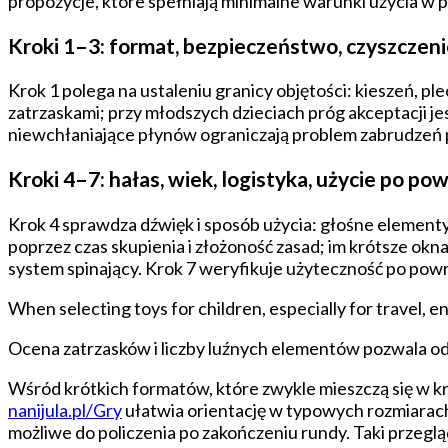
propozycje, które spełniają minimalne warunki użycia w 
Kroki 1–3: format, bezpieczeństwo, czyszczen
Krok 1 polega na ustaleniu granicy objętości: kieszeń, p
zatrzaskami; przy młodszych dzieciach próg akceptacji je
niewchłaniające płynów ograniczają problem zabrudzeń 
Kroki 4–7: hałas, wiek, logistyka, użycie po po
Krok 4 sprawdza dźwięk i sposób użycia: głośne elementy 
poprzez czas skupienia i złożoność zasad; im krótsze okn
system spinający. Krok 7 weryfikuje użyteczność po powr
When selecting toys for children, especially for travel, 
Ocena zatrzasków i liczby luźnych elementów pozwala 
Wśród krótkich formatów, które zwykle mieszczą się w kr
nanijula.pl/Gry
ułatwia orientację w typowych rozmiarach
możliwe do policzenia po zakończeniu rundy. Taki przegl