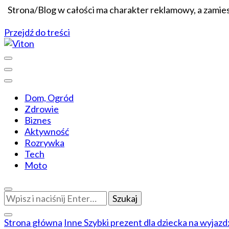
Strona/Blog w całości ma charakter reklamowy, a zamie
Przejdź do treści
Wiadomości dopasowane do ciebie
Viton
Dom, Ogród
Zdrowie
Biznes
Aktywność
Rozrywka
Tech
Moto
Szukasz
czegoś?
Strona główna
Inne
Szybki prezent dla dziecka na wyjazd