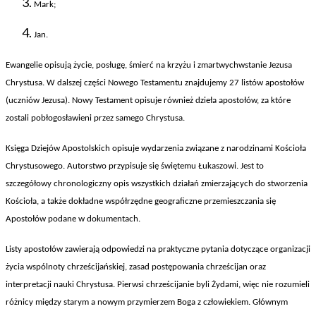
Mark;
Jan.
Ewangelie opisuj
ą życie, posługę, śmierć na krzyżu i zmartwychwstanie Jezusa
Chrystusa. W dalszej części Nowego Testamentu znajdujemy 27 list
ów aposto
ł
ów
(uczniów Jezusa). Nowy Testament opisuje równie
ż dzieła apostoł
ów, za które
zostali pob
łogosławieni przez samego Chrystusa.
Ksi
ęga Dziej
ów Apostolskich opisuje wydarzenia zwi
ązane z narodzinami Kościoła
Chrystusowego. Autorstwo przypisuje się świętemu Łukaszowi. Jest to
szczeg
ó
łowy chronologiczny opis wszystkich działań zmierzających do stworzenia
Kościoła, a także dokładne wsp
ó
łrzędne geograficzne przemieszczania się
Apostoł
ów podane w dokumentach.
Listy aposto
ł
ów zawieraj
ą odpowiedzi na praktyczne pytania dotyczące organizacji
życia wsp
ólnoty chrze
ścijańskiej, zasad postępowania chrześcijan oraz
interpretacji nauki Chrystusa. Pierwsi chrześcijanie byli Żydami, więc nie rozumieli
r
ó
żnicy między starym a nowym przymierzem Boga z człowiekiem. Gł
ównym