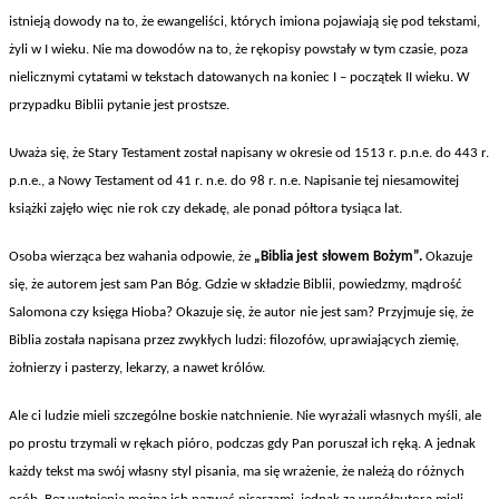
tylko
istnieją dowody na to, że ewangeliści, kt
órych imiona pojawiaj
ą się pod tekstami,
dekadę,
żyli w I wieku. Nie ma dowod
ów na to,
że rękopisy powstały w tym czasie, poza
ale
nielicznymi cytatami w tekstach datowanych na koniec I – początek II wieku. W
i
wiek
przypadku Biblii pytanie jest prostsze.
pisania
świętych
Uwa
ża się, że Stary Testament został napisany w okresie od 1513 r. p.n.e. do 443 r.
ksiąg
p.n.e., a Nowy Testament od 41 r. n.e. do 98 r. n.e. Napisanie tej niesamowitej
książki zajęło więc nie rok czy dekadę, ale ponad p
ó
łtora tysiąca lat.
Osoba wierz
ąca bez wahania odpowie, że
„Biblia jest słowem Bożym”.
Okazuje
się, że autorem jest sam Pan B
óg. Gdzie w sk
ładzie Biblii, powiedzmy, mądrość
Salomona czy księga Hioba? Okazuje się, że autor nie jest sam? Przyjmuje się, że
Biblia została napisana przez zwykłych ludzi: filozof
ów, uprawiaj
ących ziemię,
żołnierzy i pasterzy, lekarzy, a nawet kr
ólów.
Ale ci ludzie mieli szczególne boskie natchnienie. Nie wyra
żali własnych myśli, ale
po prostu trzymali w rękach pi
óro, podczas gdy Pan porusza
ł ich ręką. A jednak
każdy tekst ma sw
ój w
łasny styl pisania, ma się wrażenie, że należą do r
ó
żnych