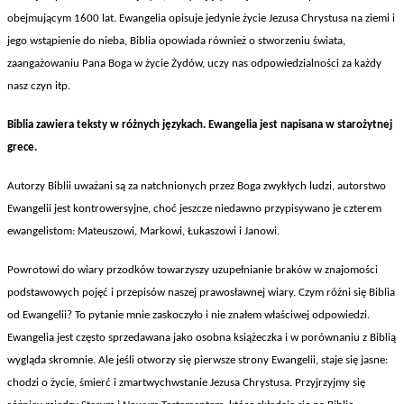
obejmującym 1600 lat. Ewangelia opisuje jedynie życie Jezusa Chrystusa na ziemi i
jego wstąpienie do nieba, Biblia opowiada r
ównie
ż o stworzeniu świata,
zaangażowaniu Pana Boga w życie Żyd
ów, uczy nas odpowiedzialno
ści za każdy
nasz czyn itp.
Biblia zawiera teksty w ró
żnych językach. Ewangelia jest napisana w starożytnej
grece.
Autorzy Biblii uwa
żani są za natchnionych przez Boga zwykłych ludzi, autorstwo
Ewangelii jest kontrowersyjne, choć jeszcze niedawno przypisywano je czterem
ewangelistom: Mateuszowi, Markowi, Łukaszowi i Janowi.
Powrotowi do wiary przodków towarzyszy uzupe
łnianie brak
ów w znajomo
ści
podstawowych pojęć i przepis
ów naszej prawos
ławnej wiary. Czym r
ó
żni się Biblia
od Ewangelii? To pytanie mnie zaskoczyło i nie znałem właściwej odpowiedzi.
Ewangelia jest często sprzedawana jako osobna książeczka i w por
ównaniu z Bibli
ą
wygląda skromnie. Ale jeśli otworzy się pierwsze strony Ewangelii, staje się jasne:
chodzi o życie, śmierć i zmartwychwstanie Jezusa Chrystusa. Przyjrzyjmy się