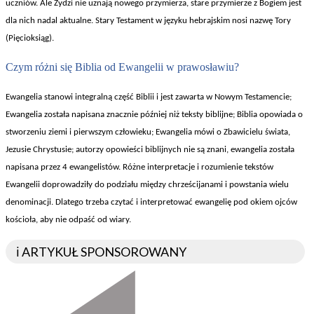
uczni
ów. Ale
Żydzi nie uznają nowego przymierza, stare przymierze z Bogiem jest
dla nich nadal aktualne. Stary Testament w języku hebrajskim nosi nazwę Tory
(Pięcioksiąg).
Czym ró
żni się Biblia od Ewangelii w prawosławiu?
Ewangelia stanowi integraln
ą część Biblii i jest zawarta w Nowym Testamencie;
Ewangelia została napisana znacznie p
ó
źniej niż teksty biblijne; Biblia opowiada o
stworzeniu ziemi i pierwszym człowieku; Ewangelia m
ówi o Zbawicielu
świata,
Jezusie Chrystusie; autorzy opowieści biblijnych nie są znani, ewangelia została
napisana przez 4 ewangelist
ów. Ró
żne interpretacje i rozumienie tekst
ów
Ewangelii doprowadzi
ły do podziału między chrześcijanami i powstania wielu
denominacji. Dlatego trzeba czytać i interpretować ewangelię pod okiem ojc
ów
ko
ścioła, aby nie odpaść od wiary.
ℹ️ ARTYKUŁ SPONSOROWANY