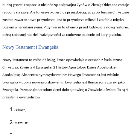
budz
ą grozę i rozpacz, a niekończąca się wojna Żyd
ów o Ziemi
ę Obiecaną zostaje
rzucona na szalę. Ale to wszystko jest już przeszłością, gdyż po Jezusie Chrystusie
zostało zawarte nowe przymierze. Jest to przymierze miłości i zaufania między
Bogiem a narodami ziemi. Przymierze to otwiera przed ludzkością nową historię,
pełną radosnej nadziei i wdzięczności za cudowne ocalenie od kary grzechu.
Nowy Testament i Ewangelia
Nowy Testament to zbiór 27 ksi
ąg, kt
óre opowiadaj
ą o czasach z życia Jezusa
Chrystusa. Zawiera 4 Ewangelie, 21 list
ów Aposto
ł
ów, Dzieje Apostolskie i
Apokalips
ę. Ale centralnym wydarzeniem Nowego Testamentu jest właśnie
Ewangelia – dobra nowina o zbawieniu. Ewangelia jest tłumaczona z greki jako
Ewangelia. Przekazuje narodom ziemi dobrą nowinę o Zbawicielu świata. To są 4
przesłania ewangelist
ów:
Łukasz;
Mateusz;