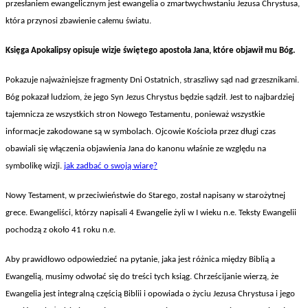
przes
łaniem ewangelicznym jest ewangelia o zmartwychwstaniu Jezusa Chrystusa,
kt
óra przynosi zbawienie ca
łemu światu.
Ksi
ęga Apokalipsy opisuje wizje świętego apostoła Jana, kt
óre objawi
ł mu B
óg.
Pokazuje najwa
żniejsze fragmenty Dni Ostatnich, straszliwy sąd nad grzesznikami.
B
óg pokaza
ł ludziom, że jego Syn Jezus Chrystus będzie sądził. Jest to najbardziej
tajemnicza ze wszystkich stron Nowego Testamentu, ponieważ wszystkie
informacje zakodowane są w symbolach. Ojcowie Kościoła przez długi czas
obawiali się włączenia objawienia Jana do kanonu właśnie ze względu na
symbolikę wizji.
jak zadbać o swoją wiarę?
Nowy Testament, w przeciwie
ństwie do Starego, został napisany w starożytnej
grece. Ewangeliści, kt
órzy napisali 4 Ewangelie
żyli w I wieku n.e. Teksty Ewangelii
pochodzą z około 41 roku n.e.
Aby prawid
łowo odpowiedzieć na pytanie, jaka jest r
ó
żnica między Biblią a
Ewangelią, musimy odwołać się do treści tych ksiąg. Chrześcijanie wierzą, że
Ewangelia jest integralną częścią Biblii i opowiada o życiu Jezusa Chrystusa i jego