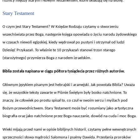
r
ó
żnicy między Starym i Nowym Testamentem, kt
óre sk
ładają się na Biblię.
Stary Testament
O czym jest Stary Testament? W Ksi
ędze Rodzaju czytamy o stworzeniu
wszechświata przez Boga, następnie księga opowiada o życiu narodu żydowskiego
w czasach niewoli egipskiej, kiedy wędrował po pustyni i otrzymał od ludzi
Dziesięć Przykazań. To właśnie te 10 przykazań stanowi trzon starego
(starożytnego) przymierza Boga z narodem izraelskim.
Biblia zosta
ła napisana w ciągu p
ó
łtora tysiąclecia przez r
ó
żnych autor
ów.
G
ł
ównym j
ęzykiem pisanym jest hebrajski i aramejski. Jak powstała Biblia? Uważa
się, że wszystkie teksty zawarte w Piśmie Świętym były bosko natchnione. To
znaczy, że człowiek po prostu spisał to, co czuł w swoim sercu i myślach pod
Bożym przewodnictwem. Stary Testament może być rozumiany jako artystyczna
biografia oraz jako natchnione przez Boga nauczanie, dow
ód na cuda i moc Boga.
Wieki mijaj
ą przed nami w opisie biblijnych historii, czytamy pełne wewnętrznych
sprzeczności słowa mądrości Salomona i psalmy Dawida. Przesłania prorok
ów