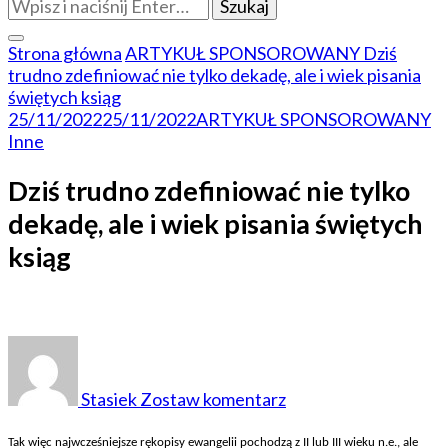
Szukasz
czegoś?
Strona główna
ARTYKUŁ SPONSOROWANY
Dziś
trudno zdefiniować nie tylko dekadę, ale i wiek pisania
świętych ksiąg
25/11/2022
25/11/2022
ARTYKUŁ SPONSOROWANY
Inne
Dziś trudno zdefiniować nie tylko
dekadę, ale i wiek pisania świętych
ksiąg
do
Dziś
trudno
Stasiek
Zostaw komentarz
zdefiniować
nie
Tak wi
ęc najwcześniejsze rękopisy ewangelii pochodzą z II lub III wieku n.e., ale