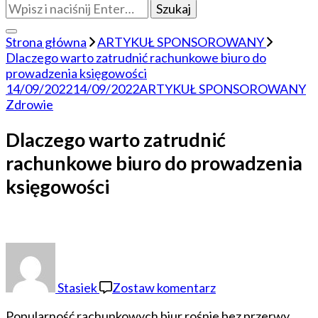
Szukasz
czegoś?
Strona główna
ARTYKUŁ SPONSOROWANY
Dlaczego warto zatrudnić rachunkowe biuro do
prowadzenia księgowości
14/09/2022
14/09/2022
ARTYKUŁ SPONSOROWANY
Zdrowie
Dlaczego warto zatrudnić
rachunkowe biuro do prowadzenia
księgowości
do
Dlaczego
warto
Stasiek
Zostaw komentarz
zatrudnić
rachunkowe
Popularność rachunkowych biur rośnie bez przerwy,