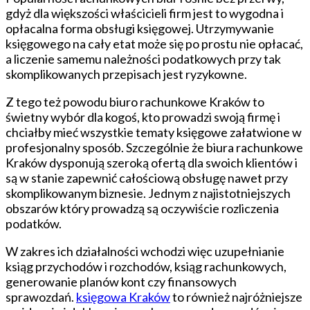
biuro
gdyż dla większości właścicieli firm jest to wygodna i
do
opłacalna forma obsługi księgowej. Utrzymywanie
prowadzenia
księgowego na cały etat może się po prostu nie opłacać,
księgowości
a liczenie samemu należności podatkowych przy tak
skomplikowanych przepisach jest ryzykowne.
Z tego też powodu biuro rachunkowe Kraków to
świetny wybór dla kogoś, kto prowadzi swoją firmę i
chciałby mieć wszystkie tematy księgowe załatwione w
profesjonalny sposób. Szczególnie że biura rachunkowe
Kraków dysponują szeroką ofertą dla swoich klientów i
są w stanie zapewnić całościową obsługę nawet przy
skomplikowanym biznesie. Jednym z najistotniejszych
obszarów który prowadzą są oczywiście rozliczenia
podatków.
W zakres ich działalności wchodzi więc uzupełnianie
ksiąg przychodów i rozchodów, ksiąg rachunkowych,
generowanie planów kont czy finansowych
sprawozdań.
księgowa Kraków
to również najróżniejsze