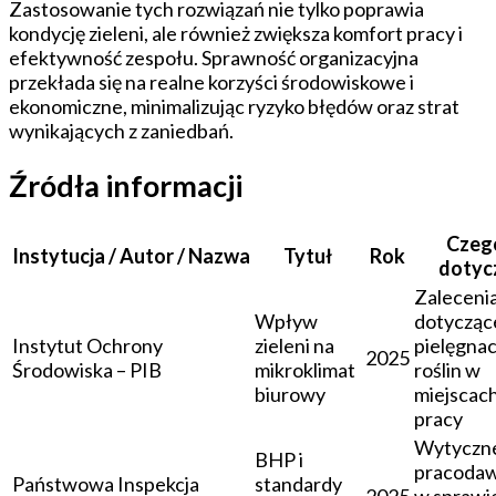
Zastosowanie tych rozwiązań nie tylko poprawia
kondycję zieleni, ale również zwiększa komfort pracy i
efektywność zespołu. Sprawność organizacyjna
przekłada się na realne korzyści środowiskowe i
ekonomiczne, minimalizując ryzyko błędów oraz strat
wynikających z zaniedbań.
Źródła informacji
Czeg
Instytucja / Autor / Nazwa
Tytuł
Rok
dotyc
Zaleceni
Wpływ
dotycząc
Instytut Ochrony
zieleni na
pielęgnac
2025
Środowiska – PIB
mikroklimat
roślin w
biurowy
miejscac
pracy
Wytyczne
BHP i
pracoda
Państwowa Inspekcja
standardy