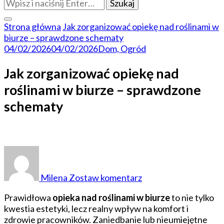
Szukasz
czegoś?
Strona główna
Jak zorganizować opiekę nad roślinami w
biurze – sprawdzone schematy
04/02/2026
04/02/2026
Dom, Ogród
Jak zorganizować opiekę nad
roślinami w biurze – sprawdzone
schematy
do
Jak
zorganizować
Milena
Zostaw komentarz
opiekę
nad
Prawidłowa
opieka nad roślinami w biurze
to nie tylko
roślinami
kwestia estetyki, lecz realny wpływ na komfort i
w
zdrowie pracowników. Zaniedbanie lub nieumiejętne