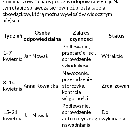
zminimalizować chaos podczas urlopów i absencji. Na
tym etapie sprawdza się również prosta tabela
obowiązków, którą można wywiesić w widocznym
miejscu:
Osoba
Zakres
Tydzień
Status
odpowiedzialna
czynności
Podlewanie,
1–7
przetarcie liści,
Jan Nowak
W trakcie
kwietnia
sprawdzenie
szkodników
Nawożenie,
przesadzenie
8–14
Anna Kowalska
storczyka,
Zrealizowa
kwietnia
kontrola
wilgotności
Podlewanie,
15–21
sprawdzenie
Do
Jan Nowak
kwietnia
automatycznego
wykonania
nawadniania