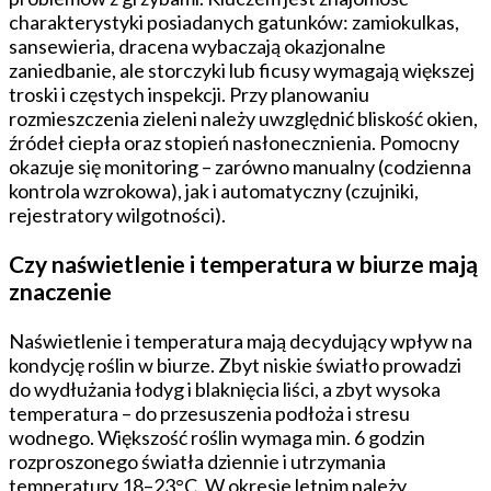
charakterystyki posiadanych gatunków: zamiokulkas,
sansewieria, dracena wybaczają okazjonalne
zaniedbanie, ale storczyki lub ficusy wymagają większej
troski i częstych inspekcji. Przy planowaniu
rozmieszczenia zieleni należy uwzględnić bliskość okien,
źródeł ciepła oraz stopień nasłonecznienia. Pomocny
okazuje się monitoring – zarówno manualny (codzienna
kontrola wzrokowa), jak i automatyczny (czujniki,
rejestratory wilgotności).
Czy naświetlenie i temperatura w biurze mają
znaczenie
Naświetlenie i temperatura mają decydujący wpływ na
kondycję roślin w biurze. Zbyt niskie światło prowadzi
do wydłużania łodyg i blaknięcia liści, a zbyt wysoka
temperatura – do przesuszenia podłoża i stresu
wodnego. Większość roślin wymaga min. 6 godzin
rozproszonego światła dziennie i utrzymania
temperatury 18–23°C. W okresie letnim należy