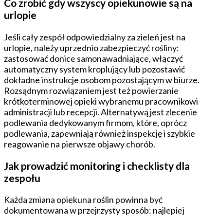
Co zrobić gdy wszyscy opiekunowie są na
urlopie
Jeśli cały zespół odpowiedzialny za zieleń jest na
urlopie, należy uprzednio zabezpieczyć rośliny:
zastosować donice samonawadniające, włączyć
automatyczny system kroplujący lub pozostawić
dokładne instrukcje osobom pozostającym w biurze.
Rozsądnym rozwiązaniem jest też powierzanie
krótkoterminowej opieki wybranemu pracownikowi
administracji lub recepcji. Alternatywą jest zlecenie
podlewania dedykowanym firmom, które, oprócz
podlewania, zapewniają również inspekcję i szybkie
reagowanie na pierwsze objawy chorób.
Jak prowadzić monitoring i checklisty dla
zespołu
Każda zmiana opiekuna roślin powinna być
dokumentowana w przejrzysty sposób: najlepiej