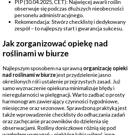
PIP (10.04.2025, CET): Najwięcej awarii roślin
obserwuje się podczas dłuższych nieobecności
personelu administracyjnego.
Rekomendacja: Stwórz checklistę i dedykowany
zespół – to najlepszy start i gwarancja sukcesu.
Jak zorganizować opiekę nad
roślinami w biurze
Najlepszym sposobem na sprawną
organizację opieki
nad roślinami w biurze
jest przydzielenie jasno
określonych ról i ustalenie przejrzystych zasad. Już
samo wyznaczenie opiekuna minimalizuje błędy i
nieregularności w pielęgnacji. Warto zadbać o prosty
harmonogram zawierający czynności tygodniowe,
miesięczne oraz sezonowe. Sprawdzoną praktyką jest
także wprowadzenie checklisty do odhaczania zadań
oraz zachęcanie pracowników do dzielenia się
obserwacjami. Rośliny doniczkowe różnią się pod
względem wymagań – niektóre lubią wilgoć, inne