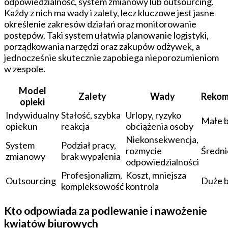
odpowiedzialność, system zmianowy lub outsourcing.
Każdy z nich ma wady i zalety, lecz kluczowe jest jasne
określenie zakresów działań oraz monitorowanie
postępów. Taki system ułatwia planowanie logistyki,
porządkowania narzędzi oraz zakupów odżywek, a
jednocześnie skutecznie zapobiega nieporozumieniom
w zespole.
Model
Zalety
Wady
Rekom
opieki
Indywidualny
Stałość, szybka
Urlopy, ryzyko
Małe b
opiekun
reakcja
obciążenia osoby
Niekonsekwencja,
System
Podział pracy,
rozmycie
Średni
zmianowy
brak wypalenia
odpowiedzialności
Profesjonalizm,
Koszt, mniejsza
Outsourcing
Duże b
kompleksowość
kontrola
Kto odpowiada za podlewanie i nawożenie
kwiatów biurowych