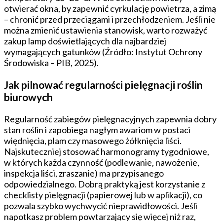
otwierać okna, by zapewnić cyrkulację powietrza, a zimą
– chronić przed przeciągami i przechłodzeniem. Jeśli nie
można zmienić ustawienia stanowisk, warto rozważyć
zakup lamp doświetlających dla najbardziej
wymagających gatunków (Źródło: Instytut Ochrony
Środowiska – PIB, 2025).
Jak pilnować regularności pielęgnacji roślin
biurowych
Regularność zabiegów pielęgnacyjnych zapewnia dobry
stan roślin i zapobiega nagłym awariom w postaci
więdnięcia, plam czy masowego żółknięcia liści.
Najskuteczniej stosować harmonogramy tygodniowe,
w których każda czynność (podlewanie, nawożenie,
inspekcja liści, zraszanie) ma przypisanego
odpowiedzialnego. Dobrą praktyką jest korzystanie z
checklisty pielęgnacji (papierowej lub w aplikacji), co
pozwala szybko wychwycić nieprawidłowości. Jeśli
napotkasz problem powtarzający się więcej niż raz,