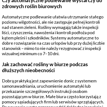
Czy automatyczne podlewanie wystarczy do
zdrowych roślin biurowych
Automatyczne podlewanie ułatwia utrzymanie stałego
poziomu wilgotności, ale nie zastępuje pełnej kontroli
nad stanem zieleni. Rośliny wymagają także inspekcji
liści, czyszczenia, nawożenia i kontroli podłoża pod
kątem pleśni i szkodników. Systemy automatyczne to
dobre rozwiązanie na czas urlopów lub przy dużej liczbie
stanowisk – mimo to nie należy rezygnować z inspekcji
wizualnej minimum co 7–10 dni.
Jak zachować rośliny w biurze podczas
dłuższych nieobecności
Dobrą praktyką jest zapewnienie donic z systemem
samonawadniania, uruchomienie automatyki lub
przekazanie szczegółowych instrukcji osobom
pozostającym w biurze. Małe biura często korzystają z
pomocy sąsiadujących firm lub serwisów sprzątających.
Po powrocie warto przeprowadzić dokładną inspekcję i