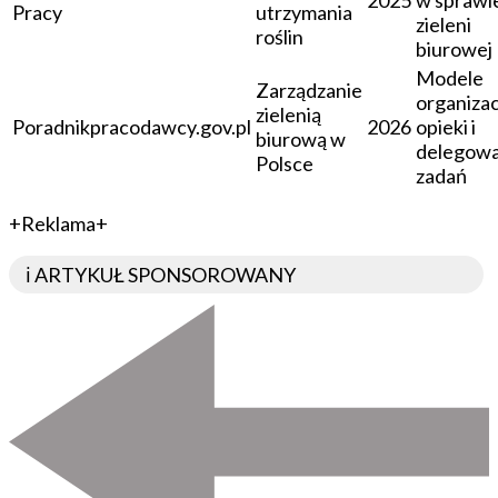
2025
w sprawi
Pracy
utrzymania
zieleni
roślin
biurowej
Modele
Zarządzanie
organizac
zielenią
Poradnikpracodawcy.gov.pl
2026
opieki i
biurową w
delegowa
Polsce
zadań
+Reklama+
ℹ️ ARTYKUŁ SPONSOROWANY