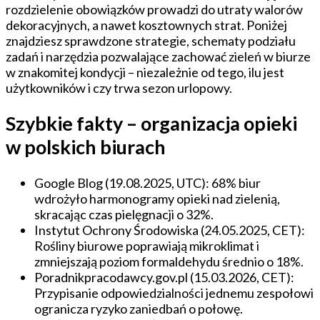
biurze
rozdzielenie obowiązków prowadzi do utraty walorów
–
dekoracyjnych, a nawet kosztownych strat. Poniżej
sprawdzone
znajdziesz sprawdzone strategie, schematy podziału
schematy
zadań i narzędzia pozwalające zachować zieleń w biurze
w znakomitej kondycji – niezależnie od tego, ilu jest
użytkowników i czy trwa sezon urlopowy.
Szybkie fakty – organizacja opieki
w polskich biurach
Google Blog (19.08.2025, UTC): 68% biur
wdrożyło harmonogramy opieki nad zielenią,
skracając czas pielęgnacji o 32%.
Instytut Ochrony Środowiska (24.05.2025, CET):
Rośliny biurowe poprawiają mikroklimat i
zmniejszają poziom formaldehydu średnio o 18%.
Poradnikpracodawcy.gov.pl (15.03.2026, CET):
Przypisanie odpowiedzialności jednemu zespołowi
ogranicza ryzyko zaniedbań o połowę.