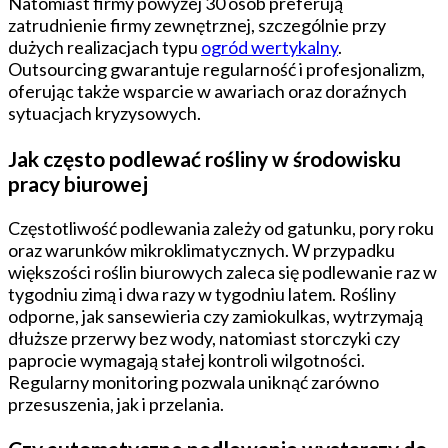
Natomiast firmy powyżej 30 osób preferują
zatrudnienie firmy zewnętrznej, szczególnie przy
dużych realizacjach typu
ogród wertykalny
.
Outsourcing gwarantuje regularność i profesjonalizm,
oferując także wsparcie w awariach oraz doraźnych
sytuacjach kryzysowych.
Jak często podlewać rośliny w środowisku
pracy biurowej
Częstotliwość podlewania zależy od gatunku, pory roku
oraz warunków mikroklimatycznych. W przypadku
większości roślin biurowych zaleca się podlewanie raz w
tygodniu zimą i dwa razy w tygodniu latem. Rośliny
odporne, jak sansewieria czy zamiokulkas, wytrzymają
dłuższe przerwy bez wody, natomiast storczyki czy
paprocie wymagają stałej kontroli wilgotności.
Regularny monitoring pozwala uniknąć zarówno
przesuszenia, jak i przelania.