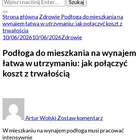
Szukasz
czegoś?
Strona główna
Zdrowie
Podłoga do mieszkania na
wynajem łatwa w utrzymaniu: jak połączyć koszt z
trwałością
10/06/2026
10/06/2026
Zdrowie
Podłoga do mieszkania na wynajem
łatwa w utrzymaniu: jak połączyć
koszt z trwałością
do
Podłoga
do
Artur Wolski
Zostaw komentarz
mieszkania
na
W mieszkaniu na wynajem podłoga musi pracować
wynajem
intensywnie