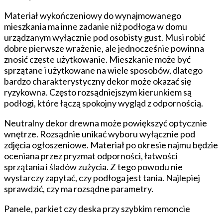
łatwa
w
Materiał wykończeniowy do wynajmowanego
utrzymaniu:
mieszkania ma inne zadanie niż podłoga w domu
jak
urządzanym wyłącznie pod osobisty gust. Musi robić
połączyć
dobre pierwsze wrażenie, ale jednocześnie powinna
koszt
znosić częste użytkowanie. Mieszkanie może być
z
sprzątane i użytkowane na wiele sposobów, dlatego
trwałością
bardzo charakterystyczny dekor może okazać się
ryzykowna. Często rozsądniejszym kierunkiem są
podłogi, które łączą spokojny wygląd z odpornością.
Neutralny dekor drewna może powiększyć optycznie
wnętrze. Rozsądnie unikać wyboru wyłącznie pod
zdjęcia ogłoszeniowe. Materiał po okresie najmu będzie
oceniana przez pryzmat odporności, łatwości
sprzątania i śladów zużycia. Z tego powodu nie
wystarczy zapytać, czy podłoga jest tania. Najlepiej
sprawdzić, czy ma rozsądne parametry.
Panele, parkiet czy deska przy szybkim remoncie