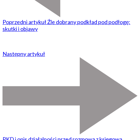
Poprzedni artykuł
Źle dobrany podkład pod podłogę:
skutki i objawy
Następny artykuł
PKD i opis działalności przed rozmową z księgową