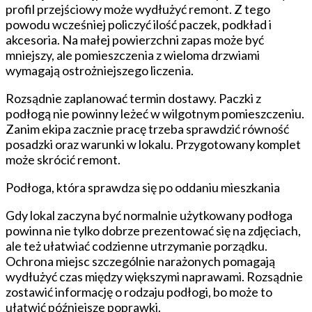
profil przejściowy może wydłużyć remont. Z tego
powodu wcześniej policzyć ilość paczek, podkład i
akcesoria. Na małej powierzchni zapas może być
mniejszy, ale pomieszczenia z wieloma drzwiami
wymagają ostrożniejszego liczenia.
Rozsądnie zaplanować termin dostawy. Paczki z
podłogą nie powinny leżeć w wilgotnym pomieszczeniu.
Zanim ekipa zacznie pracę trzeba sprawdzić równość
posadzki oraz warunki w lokalu. Przygotowany komplet
może skrócić remont.
Podłoga, która sprawdza się po oddaniu mieszkania
Gdy lokal zaczyna być normalnie użytkowany podłoga
powinna nie tylko dobrze prezentować się na zdjęciach,
ale też ułatwiać codzienne utrzymanie porządku.
Ochrona miejsc szczególnie narażonych pomagają
wydłużyć czas między większymi naprawami. Rozsądnie
zostawić informację o rodzaju podłogi, bo może to
ułatwić późniejsze poprawki.