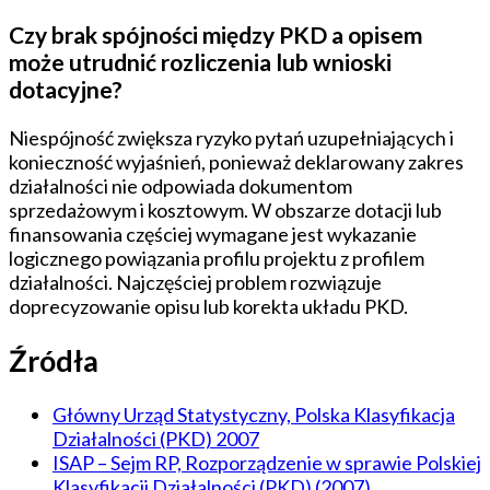
Czy brak spójności między PKD a opisem
może utrudnić rozliczenia lub wnioski
dotacyjne?
Niespójność zwiększa ryzyko pytań uzupełniających i
konieczność wyjaśnień, ponieważ deklarowany zakres
działalności nie odpowiada dokumentom
sprzedażowym i kosztowym. W obszarze dotacji lub
finansowania częściej wymagane jest wykazanie
logicznego powiązania profilu projektu z profilem
działalności. Najczęściej problem rozwiązuje
doprecyzowanie opisu lub korekta układu PKD.
Źródła
Główny Urząd Statystyczny, Polska Klasyfikacja
Działalności (PKD) 2007
ISAP – Sejm RP, Rozporządzenie w sprawie Polskiej
Klasyfikacji Działalności (PKD) (2007)