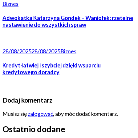
Biznes
Adwokatka Katarzyna Gondek – Waniołek: rzetelne
nastawienie do wszystkich spraw
28/08/2025
28/08/2025
Biznes
Kredyt łatwiej i szybciej dzięki wsparciu
kredytowego doradcy
Dodaj komentarz
Musisz się
zalogować
, aby móc dodać komentarz.
Ostatnio dodane