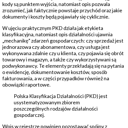
kody są punktem wyjścia, natomiast opis pozwala
zrozumieć, jak faktycznie powstaje przychód oraz jakie
dokumenty i koszty będą pojawiały się cyklicznie.
W ujęciu praktycznym PKD działa jak etykieta
klasyfikacyjna, natomiast opis działalności ujawnia
„mechanikę” zdarzeń gospodarczych: czy sprzedaż jest
jednorazowa czy abonamentowa, czy usługa jest
wykonywana zdalnie czy u klienta, czy pojawia się obrót
towarowy i magazyn, a także czy wykorzystywani są
podwykonawcy. Te elementy przekładają się na pytania
o ewidencję, dokumentowanie kosztów, sposób
fakturowania, a w części przypadków również na
obowiązki raportowe.
Polska Klasyfikacja Działalności (PKD) jest
usystematyzowanym zbiorem
poszczególnych rodzajów działalności
gospodarczej.
Wpis w rejestrze powinien pozostawać spójny z