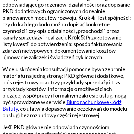
odpowiadającego rdzeniowi działalności oraz dopisanie
PKD dodatkowych ograniczonych do realnie
planowanych modułów rozwoju.
Krok 4:
Test spójności:
czy do każdego kodu można dopisać konkretne
czynności i czy opis działalności „przechodzi” przez
kanały sprzedaży i realizacji.
Krok 5:
Przygotowanie
listy kwestii do potwierdzenia: sposób fakturowania
zdarzeń nietypowych, dokumentowanie kosztów,
ujmowanie zaliczek i świadczeń cyklicznych.
W celu skrócenia konsultacji pomocne bywa zebranie
materiału na jedną stronę: PKD główne i dodatkowe,
opis rejestrowy oraz trzy przykłady sprzedaży i trzy
przykłady kosztów. Informacje o możliwościach
bieżącej współpracy i formalnym zakresie usług mogą
być sprawdzone w serwisie
Biuro rachunkowe Łódź
Bałuty
, co ułatwia dopasowanie oczekiwań do modelu
obsługi bez rozbudowy części rejestrowej.
Jeśli PKD główne nie odpowiada czynnościom
dominującym, to najbardziej prawdopodobne jest