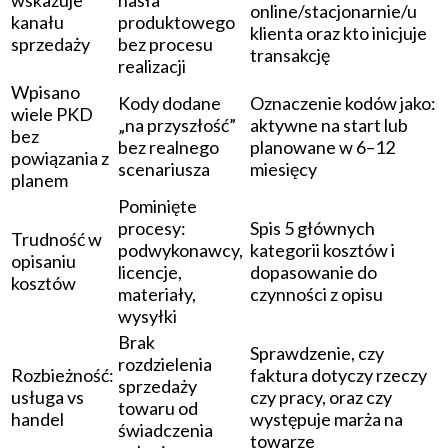
online/stacjonarnie/u
kanału
produktowego
klienta oraz kto inicjuje
sprzedaży
bez procesu
transakcję
realizacji
Wpisano
Kody dodane
Oznaczenie kodów jako:
wiele PKD
„na przyszłość”
aktywne na start lub
bez
bez realnego
planowane w 6–12
powiązania z
scenariusza
miesięcy
planem
Pominięte
procesy:
Spis 5 głównych
Trudność w
podwykonawcy,
kategorii kosztów i
opisaniu
licencje,
dopasowanie do
kosztów
materiały,
czynności z opisu
wysyłki
Brak
Sprawdzenie, czy
rozdzielenia
Rozbieżność:
faktura dotyczy rzeczy
sprzedaży
usługa vs
czy pracy, oraz czy
towaru od
handel
występuje marża na
świadczenia
towarze