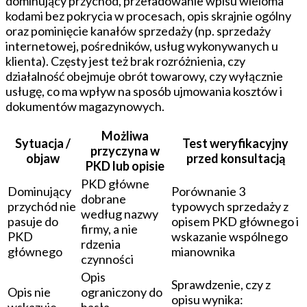
dominujący przychód, przeładowanie wpisu wieloma
kodami bez pokrycia w procesach, opis skrajnie ogólny
oraz pominięcie kanałów sprzedaży (np. sprzedaży
internetowej, pośredników, usług wykonywanych u
klienta). Częsty jest też brak rozróżnienia, czy
działalność obejmuje obrót towarowy, czy wyłącznie
usługę, co ma wpływ na sposób ujmowania kosztów i
dokumentów magazynowych.
Możliwa
Sytuacja /
Test weryfikacyjny
przyczyna w
objaw
przed konsultacją
PKD lub opisie
PKD główne
Dominujący
Porównanie 3
dobrane
przychód nie
typowych sprzedaży z
według nazwy
pasuje do
opisem PKD głównego i
firmy, a nie
PKD
wskazanie wspólnego
rdzenia
głównego
mianownika
czynności
Opis
Sprawdzenie, czy z
Opis nie
ograniczony do
opisu wynika:
wskazuje
hasła