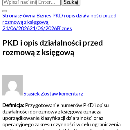
Szukasz
czegoś?
Strona główna
Biznes
PKD i opis działalności przed
rozmową z księgową
21/06/2026
21/06/2026
Biznes
PKD i opis działalności przed
rozmową z księgową
do
PKD
i
Stasiek
Zostaw komentarz
opis
działalności
Definicja:
Przygotowanie numerów PKD i opisu
przed
działalności do rozmowy z księgową oznacza
rozmową
uporządkowanie klasyfikacji działalności oraz
z
operacyjnego zakresu czynności w celu ograniczenia
księgową