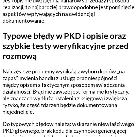
Jeśli opis nie uwzględnia kanałów sprzedaży i sposobu
realizacji, to najbardziej prawdopodobne jest pominięcie
aspektów wpływających na ewidencję i
dokumentowanie.
Typowe błędy w PKD i opisie oraz
szybkie testy weryfikacyjne przed
rozmową
Najczęstsze problemy wynikają z wyboru kodów „na
zapas”, mylenia handlu z usługą oraz niespójności
między opisem a faktycznym sposobem świadczenia
działalności. Błąd nie zawsze jest formalnie krytyczny,
ale znacząco wydłuża ustalenia z księgową i zwiększa
ryzyko, że część zdarzeń będzie dokumentowana
niejednolicie.
Do typowych błędów należą: wskazanie niewłaściwego
PKD głównego, brak kodu dla czynności generującej