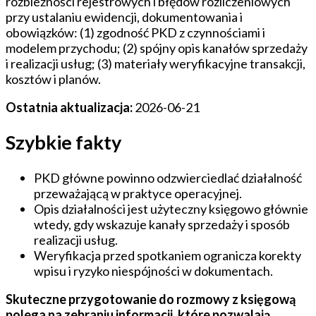
rozbieżności rejestrowych i błędów rozliczeniowych
przy ustalaniu ewidencji, dokumentowania i
obowiązków: (1) zgodność PKD z czynnościami i
modelem przychodu; (2) spójny opis kanałów sprzedaży
i realizacji usług; (3) materiały weryfikacyjne transakcji,
kosztów i planów.
Ostatnia aktualizacja:
2026-06-21
Szybkie fakty
PKD główne powinno odzwierciedlać działalność
przeważającą w praktyce operacyjnej.
Opis działalności jest użyteczny księgowo głównie
wtedy, gdy wskazuje kanały sprzedaży i sposób
realizacji usług.
Weryfikacja przed spotkaniem ogranicza korekty
wpisu i ryzyko niespójności w dokumentach.
Skuteczne przygotowanie do rozmowy z księgową
polega na zebraniu informacji, które pozwalają