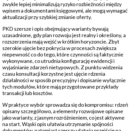
zwykle lepiej minimalizują ryzyko rozbieżności między
wpisem a dokumentami księgowymi, ale mogą wymagać
aktualizacji przy szybkiej zmianie oferty.
PKD szersze i opis obejmujący warianty bywają
uzasadnione, gdy plan rozwoju jest realny i określony, a
rozszerzenia mają wejść w krótkim horyzoncie. Zbyt
szerokie ujęcie bez pokrycia w procesach zwiększa
niepewność co do tego, które czynności są faktycznie
wykonywane, co utrudnia konfigurację ewidencji i
wyjaśnianie zdarzeń nietypowych. Z punktu widzenia
czasu konsultacji korzystne jest ujęcie rdzenia
działalności w sposób precyzyjny i dopisanie wyłącznie
tych modułów, które mają przygotowane przykłady
transakcji lub kosztów.
W praktyce wybór sprowadza się do kompromisu: rdzeń
opisany szczegółowo, a elementy rozwojowe opisane
jako warianty, z jasnym rozróżnieniem, co jest aktywne
na start. Wąski opis ułatwia utrzymanie spójności
dokumentów, natomiast szerszy ułatwia przejście na