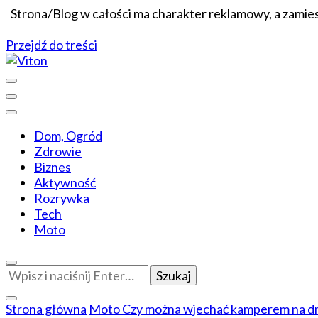
Strona/Blog w całości ma charakter reklamowy, a zamie
Przejdź do treści
Wiadomości dopasowane do ciebie
Viton
Dom, Ogród
Zdrowie
Biznes
Aktywność
Rozrywka
Tech
Moto
Szukasz
czegoś?
Strona główna
Moto
Czy można wjechać kamperem na drog