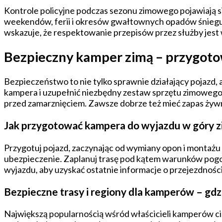
Kontrole policyjne podczas sezonu zimowego pojawiają s
weekendów, ferii i okresów gwałtownych opadów śniegu. 
wskazuje, że respektowanie przepisów przez służby jest
Bezpieczny kamper zimą – przygotowa
Bezpieczeństwo to nie tylko sprawnie działający pojazd,
kampera i uzupełnić niezbędny zestaw sprzętu zimowego.
przed zamarznięciem. Zawsze dobrze też mieć zapas żywno
Jak przygotować kampera do wyjazdu w góry z
Przygotuj pojazd, zaczynając od wymiany opon i montażu
ubezpieczenie. Zaplanuj trasę pod kątem warunków pogod
wyjazdu, aby uzyskać ostatnie informacje o przejezdności
Bezpieczne trasy i regiony dla kamperów – gdz
Największą popularnością wśród właścicieli kamperów cie