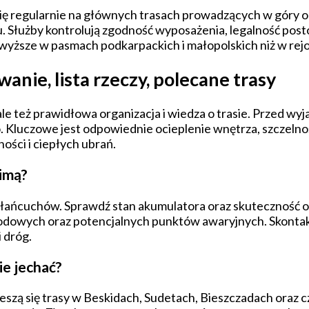
ię regularnie na głównych trasach prowadzących w góry o
Służby kontrolują zgodność wyposażenia, legalność posto
 wyższe w pasmach podkarpackich i małopolskich niż w rej
nie, lista rzeczy, polecane trasy
 ale też prawidłowa organizacja i wiedza o trasie. Przed
 Kluczowe jest odpowiednie ocieplenie wnętrza, szczelnoś
ści i ciepłych ubrań.
imą?
 łańcuchów. Sprawdź stan akumulatora oraz skuteczność og
owych oraz potencjalnych punktów awaryjnych. Skontaktuj
 dróg.
ie jechać?
szą się trasy w Beskidach, Sudetach, Bieszczadach oraz c