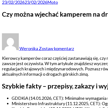
23/02/2026
23/02/2026
Moto
Czy można wjechać kamperem na drog
do
Czy
można
Weronika
Zostaw komentarz
wjechać
kamperem
Kierowcy kamperów coraz częściej zastanawiają się, czy 
na
zawsze jest oczywista. W tym artykule znajdziesz wycz
drogi
regulacjach krajowych i międzynarodowych. Poznasz równ
górskie
aktualnych informacji o drogach górskich zimą.
zimą
–
Szybkie fakty – przepisy, zakazy i 
przepisy
i
GDDKiA (14.01.2026, CET): Minimalne wymagania s
obowiązki
Ministerstwo Infrastruktury (11.12.2025, CET): Og