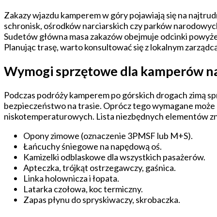
Zakazy wjazdu kamperem w góry pojawiają się na najtrud
schronisk, ośrodków narciarskich czy parków narodowych
Sudetów główna masa zakazów obejmuje odcinki powyżej 
Planując trasę, warto konsultować się z lokalnym zarządcą
Wymogi sprzętowe dla kamperów na
Podczas podróży kamperem po górskich drogach zimą spr
bezpieczeństwo na trasie. Oprócz tego wymagane może by
niskotemperaturowych. Lista niezbędnych elementów znaj
Opony zimowe (oznaczenie 3PMSF lub M+S).
Łańcuchy śniegowe na napędową oś.
Kamizelki odblaskowe dla wszystkich pasażerów.
Apteczka, trójkąt ostrzegawczy, gaśnica.
Linka holownicza i łopata.
Latarka czołowa, koc termiczny.
Zapas płynu do spryskiwaczy, skrobaczka.