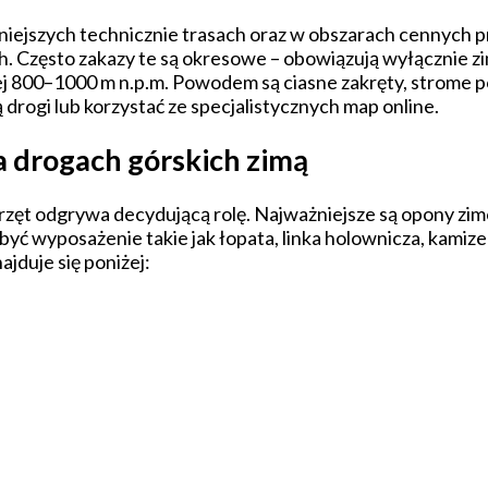
niejszych technicznie trasach oraz w obszarach cennych p
. Często zakazy te są okresowe – obowiązują wyłącznie zi
800–1000 m n.p.m. Powodem są ciasne zakręty, strome po
 drogi lub korzystać ze specjalistycznych map online.
 drogach górskich zimą
zęt odgrywa decydującą rolę. Najważniejsze są opony zi
ć wyposażenie takie jak łopata, linka holownicza, kamize
duje się poniżej: