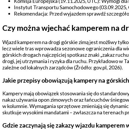
Komisja Europejska (19.11.2025, UTC): Wymogi dla k
Instytut Transportu Samochodowego (03.09.2025, C
Rekomendacja: Przed wyjazdem sprawdź szczegółowo
Czy można wjechać kamperem na dro
Wjazd kamperem na drogi górskie zimą jest możliwy tylk
lecz wiele tras wprowadza sezonowe ograniczenia dla 
górskich drogach najczęściej spotkasz znaki „zakaz ruch
drogi, jej utrzymania i ryzyka dla ruchu. Przykładowo w
zależne od lokalnych zarządców (Źródło: gov.pl, 2026).
Jakie przepisy obowiązują kampery na górskic
Kampery mają obowiązek stosowania się do standardow
nakaz używania opon zimowych oraz łańcuchów śniegowych
w kolumnie. Wymagania sprzętowe zmieniają się dynamicz
skutkuje wysokimi mandatami – zwłaszcza na terenach p
Gdzie zaczynają się zakazy wjazdu kamperem 