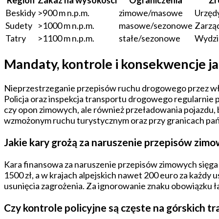
Beskidy
>900 m n.p.m.
zimowe/masowe
Urzęd
Sudety
>1000 m n.p.m.
masowe/sezonowe
Zarzą
Tatry
>1100 m n.p.m.
stałe/sezonowe
Wydzi
Mandaty, kontrole i konsekwencje 
Nieprzestrzeganie przepisów ruchu drogowego przez wła
Policja oraz inspekcja transportu drogowego regularnie
czy opon zimowych, ale również przeładowania pojazdu,
wzmożonym ruchu turystycznym oraz przy granicach pańs
Jakie kary grożą za naruszenie przepisów zim
Kara finansowa za naruszenie przepisów zimowych sięga 
1500 zł, a w krajach alpejskich nawet 200 euro za każd
usunięcia zagrożenia. Za ignorowanie znaku obowiązku 
Czy kontrole policyjne są częste na górskich tr