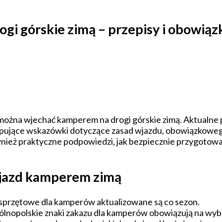
i górskie zimą – przepisy i obowiąz
można wjechać kamperem na drogi górskie zimą. Aktualne pr
erpujące wskazówki dotyczące zasad wjazdu, obowiązkowe
ież praktyczne podpowiedzi, jak bezpiecznie przygotować 
wyjazd kamperem zimą
przętowe dla kamperów aktualizowane są co sezon.
ólnopolskie znaki zakazu dla kamperów obowiązują na wyb