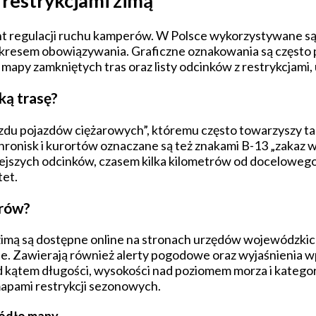
 restrykcjami zimą
egulacji ruchu kamperów. W Polsce wykorzystywane są zaró
okresem obowiązywania. Graficzne oznakowania są częst
y zamkniętych tras oraz listy odcinków z restrykcjami, u
ką trasę?
zdu pojazdów ciężarowych”, któremu często towarzyszy ta
onisk i kurortów oznaczane są też znakami B-13 „zakaz w
ejszych odcinków, czasem kilka kilometrów od docelowego
tet.
erów?
zimą są dostępne online na stronach urzędów wojewódzkic
ywne. Zawierają również alerty pogodowe oraz wyjaśnieni
pod kątem długości, wysokości nad poziomem morza i kateg
apami restrykcji sezonowych.
ódło mapy