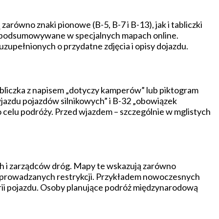
wno znaki pionowe (B-5, B-7 i B-13), jak i tabliczki
o podsumowywane w specjalnych mapach online.
zupełnionych o przydatne zdjęcia i opisy dojazdu.
bliczka z napisem „dotyczy kamperów” lub piktogram
jazdu pojazdów silnikowych” i B-32 „obowiązek
 celu podróży. Przed wjazdem – szczególnie w mglistych
h i zarządców dróg. Mapy te wskazują zarówno
a wprowadzanych restrykcji. Przykładem nowoczesnych
orii pojazdu. Osoby planujące podróż międzynarodową