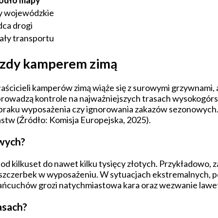
y wojewódzkie
dca drogi
ały transportu
jazdy kamperem zimą
ścicieli kamperów zimą wiąże się z surowymi grzywnami,
 prowadzą kontrole na najważniejszych trasach wysokogór
 braku wyposażenia czy ignorowania zakazów sezonowych.
tw (Źródło: Komisja Europejska, 2025).
owych?
od kilkuset do nawet kilku tysięcy złotych. Przykładowo,
y uszczerbek w wyposażeniu. W sytuacjach ekstremalnych, 
łańcuchów grozi natychmiastowa kara oraz wezwanie lawet
asach?