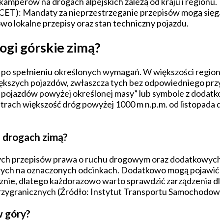
amperów na drogach alpejskich zależą od kraju i regionu.
ET): Mandaty za nieprzestrzeganie przepisów mogą sięga
 lokalne przepisy oraz stan techniczny pojazdu.
gi górskie zimą?
o po spełnieniu określonych wymagań. W większości region
większych pojazdów, zwłaszcza tych bez odpowiedniego p
u pojazdów powyżej określonej masy” lub symbole z dodatko
 Tatrach większość dróg powyżej 1000 m n.p.m. od listopad
h drogach zimą?
ych przepisów prawa o ruchu drogowym oraz dodatkowyc
 na oznaczonych odcinkach. Dodatkowo mogą pojawić się 
nie, dlatego każdorazowo warto sprawdzić zarządzenia dl
rzygranicznych (Źródło: Instytut Transportu Samochodow
w góry?