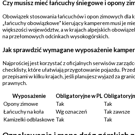
Czy musisz mieć łańcuchy śniegowe i opony z
Obowiązek stosowania łańcuchów i opon zimowych dla ka
„łańcuchy obowiązkowe” kierujący kamperem musi je mi
większości województw, a w krajach alpejskich obowiąze
na przełomowych odcinkach wysokogórskich.
Jak sprawdzić wymagane wyposażenie kamper
Najprościej jest korzystać z oficjalnych serwisów zarz
checklisty, które ułatwiają przygotowanie pojazdu. Prz
przepisami w kilku krajach, jeśli planujesz wyjazd za g
prawnych.
Wyposażenie
Obligatoryjne w PL
Obligatoryj
Opony zimowe
Tak
Tak
Łańcuchy na koła
Wg oznaczeń
Tak zawsze
Kamizelki odblaskowe
Tak
Tak