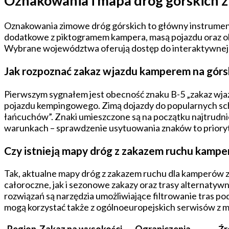
Oznakowania i mapa dróg górskich z
Oznakowania zimowe dróg górskich to główny instrument r
dodatkowe z piktogramem kampera, masą pojazdu oraz 
Wybrane województwa oferują dostęp do interaktywnej map
Jak rozpoznać zakaz wjazdu kamperem na górs
Pierwszym sygnałem jest obecność znaku B-5 „zakaz wja
pojazdu kempingowego. Zimą dojazdy do popularnych schr
łańcuchów”. Znaki umieszczone są na początku najtrudni
warunkach – sprawdzenie usytuowania znaków to priory
Czy istnieją mapy dróg z zakazem ruchu kamp
Tak, aktualne mapy dróg z zakazem ruchu dla kamperów 
całoroczne, jak i sezonowe zakazy oraz trasy alternat
rozwiązań są narzędzia umożliwiające filtrowanie tras 
mogą korzystać także z ogólnoeuropejskich serwisów z m
Region
Zakaz na wysokości
Ograniczenia
Źr