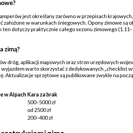
imowe?
mperów jest określany zarówno w przepisach krajowych, j
eć założone w warunkach śniegowych. Opony zimowe są ob
k ten dotyczy praktycznie całego sezonu zimowego (1.11–3
a zimą?
ądców dróg, aplikacji mapowych oraz stron urzędowych woj
ed wyjazdem warto skorzystać z dedykowanych „checklist 
ranicę. Aktualizacje sprzętowe są publikowane zwykle na p
ne w Alpach
Kara za brak
500–5000 zł
od 2500 zł
200–400 zł