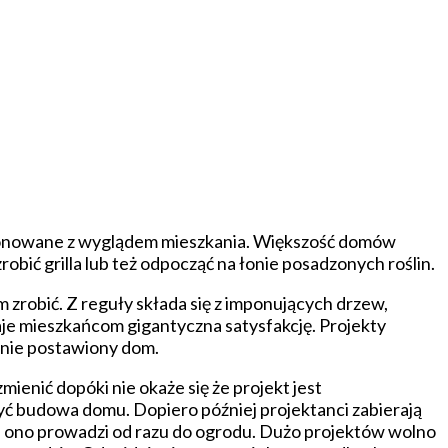
mponowane z wyglądem mieszkania. Większość domów
bić grilla lub też odpocząć na łonie posadzonych roślin.
 zrobić. Z reguły składa się z imponujących drzew,
je mieszkańcom gigantyczna satysfakcję. Projekty
anie postawiony dom.
mienić dopóki nie okaże się że projekt jest
ć budowa domu. Dopiero później projektanci zabierają
s i ono prowadzi od razu do ogrodu. Dużo projektów wolno