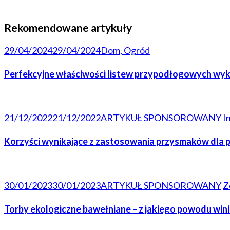
Rekomendowane artykuły
29/04/2024
29/04/2024
Dom, Ogród
Perfekcyjne właściwości listew przypodłogowych wy
21/12/2022
21/12/2022
ARTYKUŁ SPONSOROWANY
I
Korzyści wynikające z zastosowania przysmaków dla
30/01/2023
30/01/2023
ARTYKUŁ SPONSOROWANY
Z
Torby ekologiczne bawełniane – z jakiego powodu win