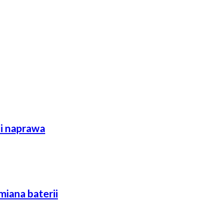
 i naprawa
miana baterii