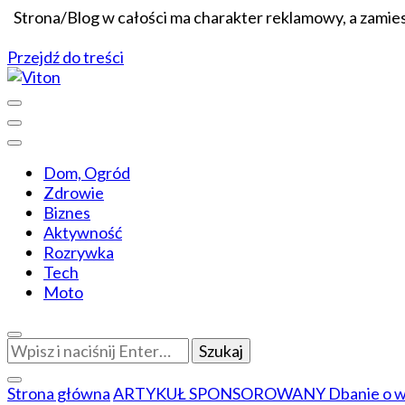
Strona/Blog w całości ma charakter reklamowy, a zamie
Przejdź do treści
Wiadomości dopasowane do ciebie
Viton
Dom, Ogród
Zdrowie
Biznes
Aktywność
Rozrywka
Tech
Moto
Szukasz
czegoś?
Strona główna
ARTYKUŁ SPONSOROWANY
Dbanie o w