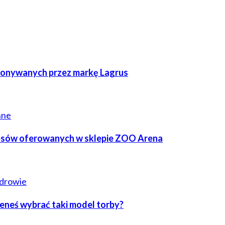
konywanych przez markę Lagrus
nne
 psów oferowanych w sklepie ZOO Arena
drowie
ieneś wybrać taki model torby?