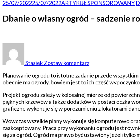
25/07/2022
25/07/2022
ARTYKUŁ SPONSOROWANY
D
Dbanie o własny ogród – sadzenie ro
do
Dbanie
o
Stasiek
Zostaw komentarz
własny
ogród
Planowanie ogrodu to istotne zadanie przede wszystkim
–
obecnie ma ogrody, bowiem jest to ich część wypoczynkow
sadzenie
roślin
Projekt ogrodu zależy w kolosalnej mierze od powierzchni
pięknych krzewów a także dodatków w postaci oczka wod
graficzne wykonuje się w porozumieniu z lokatorami dan
Wówczas wszelkie plany wykonuje się komputerowo oraz
zaakceptowany. Praca przy wykonaniu ogrodu jest równi
się za ogród. Ogród ma prawo być ustawiony jeżeli tylko 