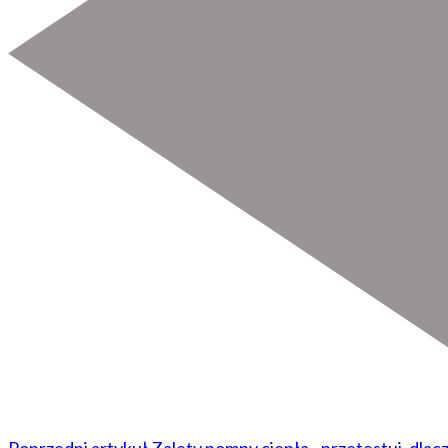
Poprzedni artykuł
Zalety pompy ciepła - przetestuj, dla