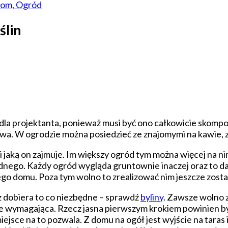
om, Ogród
ślin
 dla projektanta, ponieważ musi być ono całkowicie sko
a. W ogrodzie można posiedzieć ze znajomymi na kawie, zro
 jaką on zajmuje. Im większy ogród tym można więcej na nim
nego. Każdy ogród wygląda gruntownie inaczej oraz to da
ego domu. Poza tym wolno to zrealizować nim jeszcze zost
 dobiera to co niezbędne – sprawdź
byliny
. Zawsze wolno z
e wymagająca. Rzecz jasna pierwszym krokiem powinien by
miejsce na to pozwala. Z domu na ogół jest wyjście na tara