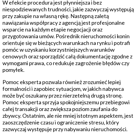
W efekcie procedura jest płynniejsza i bez
niespodziewanych trudności, jakie zazwyczaj występują
przy zakupie na własną rękę. Następną zaletą
nawiązania współpracy z agencją jest profesjonalne
wsparcie na każdym etapie negocjacji oraz
przygotowania umów. Pośrednik nieruchomości konin
orientuje się w bieżących warunkach na rynku i potrafi
pomóc w uzyskaniu korzystniejszych warunków
cenowych oraz sporządzić całą dokumentację zgodne z
wymogami prawa, co redukuje zagrożenie błędów czy
pomyłek.
Pomoc eksperta pozwala również zrozumieć lepiej
formalności i zapobiec sytuacjom, w jakich nabywca
może być oszukany przez nierzetelną drugą stronę.
Pomoc eksperta sprzyja spokojniejszemu przebiegowi
całej transakcji oraz zwiększa poziom zaufania do
zbywcy. Ostatnim, ale nie mniej istotnym aspektem, jest
zaoszczędzenie czasu i ograniczenie stresu, który
zazwyczaj występuje przy nabywaniu nieruchomości.