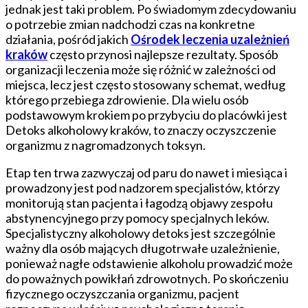
leczącym
jednak jest taki problem. Po świadomym zdecydowaniu
uzależnienia
o potrzebie zmian nadchodzi czas na konkretne
działania, pośród jakich
Ośrodek leczenia uzależnień
kraków
często przynosi najlepsze rezultaty. Sposób
organizacji leczenia może się różnić w zależności od
miejsca, lecz jest często stosowany schemat, według
którego przebiega zdrowienie. Dla wielu osób
podstawowym krokiem po przybyciu do placówki jest
Detoks alkoholowy kraków, to znaczy oczyszczenie
organizmu z nagromadzonych toksyn.
Etap ten trwa zazwyczaj od paru do nawet i miesiąca i
prowadzony jest pod nadzorem specjalistów, którzy
monitorują stan pacjenta i łagodzą objawy zespołu
abstynencyjnego przy pomocy specjalnych leków.
Specjalistyczny alkoholowy detoks jest szczególnie
ważny dla osób mających długotrwałe uzależnienie,
ponieważ nagłe odstawienie alkoholu prowadzić może
do poważnych powikłań zdrowotnych. Po skończeniu
fizycznego oczyszczania organizmu, pacjent