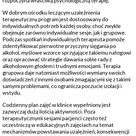
rozpoczyna właściwą psychologiczną terapię.
W dobrym ośrodku leczącym uzależnienia
terapeutyczny program jest dostosowany do
indywidualnych potrzeb każdej osoby, choć zwykle
obejmuje zarówno indywidualne sesje, jak i grupowe.
Podczas spotkań indywidualnych terapeuta pomoże
zidentyfikować pierwotne przyczyny sięgania po
alkohol, myślowe wzorce sprzyjające takiemu nałogowi
oraz opracować strategie dawania sobie rady z
alkoholowym głodem i trudnymi emocjami. Terapia
grupowa daje natomiast możliwości wymiany swoich
doświadczeń z innymi osobami zmagającymi się z takimi
samymi problemami, co ogranicza poczucie izolacji i
wstydu.
Codzienny plan zajęć w klinice wypełniony jest
zazwyczaj dużą ilością aktywności. Poza
terapeutycznymi sesjami pacjenci często też
uczestniczą w edukacyjnych zajęciach na temat
mechanizmów powstawania uzależnień, konsekwencji