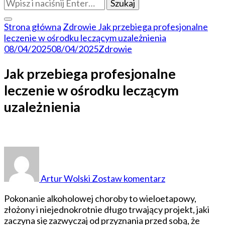
Szukasz
czegoś?
Strona główna
Zdrowie
Jak przebiega profesjonalne
leczenie w ośrodku leczącym uzależnienia
08/04/2025
08/04/2025
Zdrowie
Jak przebiega profesjonalne
leczenie w ośrodku leczącym
uzależnienia
do
Jak
przebiega
Artur Wolski
Zostaw komentarz
profesjonalne
leczenie
Pokonanie alkoholowej choroby to wieloetapowy,
w
złożony i niejednokrotnie długo trwający projekt, jaki
ośrodku
zaczyna się zazwyczaj od przyznania przed sobą, że