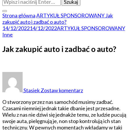
Szukasz
czegoś?
Strona główna
ARTYKUŁ SPONSOROWANY
Jak
zakupić auto i zadbać o auto?
14/12/2022
14/12/2022
ARTYKUŁ SPONSOROWANY
Inne
Jak zakupić auto i zadbać o auto?
do
Jak
zakupić
Stasiek
Zostaw komentarz
auto
i
O stworzony przez nas samochód musimy zadbać.
zadbać
Czasami niemniej jednak takie dbanie jest przesadne.
o
Wielu z nas nie dziwi się jednakże temu, ze ludzie pucują
auto?
swoje auta, pielęgnują je, non stop kontrolują ich stan
techniczny. W pewnych momentach wkładamy w taki