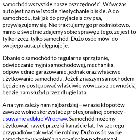
samochód wszystkie nasze oszczędności. Wówczas
auto jest nam w istocie niesłychanie bliskie. A do
samochodu, tak jak do przyjaciela czy psa,
przywiązujemy się. Nie traktujemy go przedmiotowo,
mimo iż świetnie zdajemy sobie sprawę z tego, ze jest to
tylko rzecz, tylko samochód. Dużo osób mówi do
swojego auta, pielęgnuje je.
Dbanie o samochód to regularne sprzątanie,
odwiedzanie myjni samochodowej, mechanika,
odpowiednie garażowanie, jednak oraz właściwe
użytkowanie samochodu. Jeżeli z naszym samochodem
będziemy postępować właściwie wówczas z pewnością
będzie nam służył przez długie lata.
A na tym zależy nam najbardziej – w razie kłopotów,
zawsze wolno skorzystać z profesjonalnej pomocy –
usuwanie adblue Wrocław
. Samochód możemy
użytkować nawet przez kilkanaście lat. I w szeregu
przypadków tak właśnie robimy. Dużo osób swoje
samochody wymienia na oryginalne nadzwyczaj