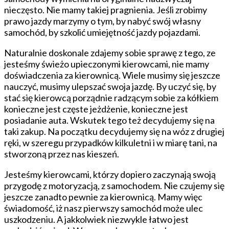
nieczęsto. Nie mamy takiej pragnienia. Jeśli zrobimy
prawo jazdy marzymy o tym, by nabyć swój własny
samochód, by szkolić umiejętność jazdy pojazdami.
Naturalnie doskonale zdajemy sobie sprawę z tego, ze
jesteśmy świeżo upieczonymi kierowcami, nie mamy
doświadczenia za kierownicą. Wiele musimy się jeszcze
nauczyć, musimy ulepszać swoja jazdę. By uczyć się, by
stać się kierowcą porządnie radzącym sobie za kółkiem
konieczne jest częste jeżdżenie, konieczne jest
posiadanie auta. Wskutek tego też decydujemy się na
taki zakup. Na początku decydujemy się na wóz z drugiej
ręki, w szeregu przypadków kilkuletni i w miarę tani, na
stworzoną przez nas kieszeń.
Jesteśmy kierowcami, którzy dopiero zaczynają swoją
przygodę z motoryzacją, z samochodem. Nie czujemy się
jeszcze zanadto pewnie za kierownicą. Mamy więc
świadomość, iż nasz pierwszy samochód może ulec
uszkodzeniu. A jakkolwiek niezwykle łatwo jest