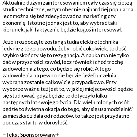
Aktualnie dużym zainteresowaniem cały czas się cieszą
studia techniczne, w tym obecnie najbardziej popularna,
lecz można się też zdecydować na marketing czy
ekonomię. Istotne jednak jest to, aby wybrać taki
kierunek, jaki faktycznie będzie kogoś interesował.
Jeżeli rozpoczęte zostaną studia elektrotechnika
jedynie z tego powodu, żeby robić cokolwiek, to dość
szybko skończy się to rezygnacją. A nauka ma nie tylko
dać w przyszłości zawód, lecz również i choć trochę
zadowolenia z tego, co będzie się robić. A tego
zadowolenia na pewno nie będzie, jeżeli uczelnia
wybrana zostanie całkowicie przypadkowo. Przy
wyborze ważne też jest to, w jakiej miejscowości będzie
się studiować, gdyż będzie to dotyczyło kilku
następnych lat swojego życia. Dla wielu młodych osób
będzie to świetna okazja do tego, aby się usamodzielnić i
zamieszkać z dala od rodziców, to także jest przydatne
podczas startu w dorosłość.
+Tekst Sponsorowany+