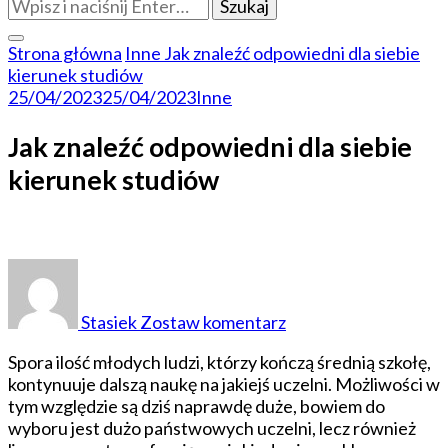
Szukasz
czegoś?
Strona główna
Inne
Jak znaleźć odpowiedni dla siebie
kierunek studiów
25/04/2023
25/04/2023
Inne
Jak znaleźć odpowiedni dla siebie
kierunek studiów
do
Jak
znaleźć
Stasiek
Zostaw komentarz
odpowiedni
dla
Spora ilość młodych ludzi, którzy kończą średnią szkołę,
siebie
kontynuuje dalszą naukę na jakiejś uczelni. Możliwości w
kierunek
tym względzie są dziś naprawdę duże, bowiem do
studiów
wyboru jest dużo państwowych uczelni, lecz również