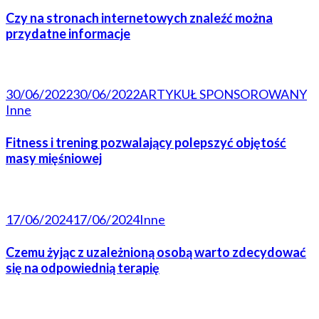
Czy na stronach internetowych znaleźć można
przydatne informacje
30/06/2022
30/06/2022
ARTYKUŁ SPONSOROWANY
Inne
Fitness i trening pozwalający polepszyć objętość
masy mięśniowej
17/06/2024
17/06/2024
Inne
Czemu żyjąc z uzależnioną osobą warto zdecydować
się na odpowiednią terapię