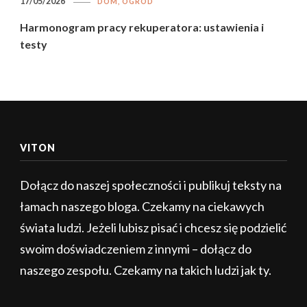
17/05/2026
DOM, OGRÓD
Harmonogram pracy rekuperatora: ustawienia i
testy
VITON
Dołącz do naszej społeczności i publikuj teksty na
łamach naszego bloga. Czekamy na ciekawych
świata ludzi. Jeżeli lubisz pisać i chcesz się podzielić
swoim doświadczeniem z innymi – dołącz do
naszego zespołu. Czekamy na takich ludzi jak ty.