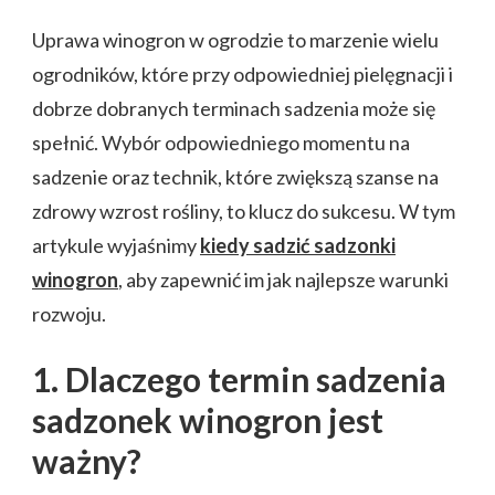
KIEDY
SADZIĆ
Uprawa winogron w ogrodzie to marzenie wielu
SADZONKI
ogrodników, które przy odpowiedniej pielęgnacji i
WINOGRON?
–
dobrze dobranych terminach sadzenia może się
KROK
spełnić. Wybór odpowiedniego momentu na
PO
KROKU
sadzenie oraz technik, które zwiększą szanse na
DO
zdrowy wzrost rośliny, to klucz do sukcesu. W tym
UDANEJ
UPRAWY
artykule wyjaśnimy
kiedy sadzić sadzonki
winogron
, aby zapewnić im jak najlepsze warunki
rozwoju.
1. Dlaczego termin sadzenia
sadzonek winogron jest
ważny?