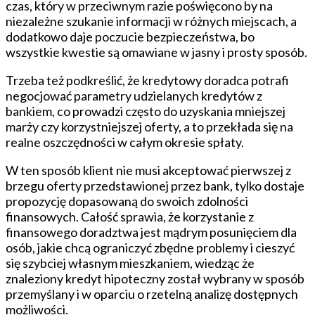
czas, który w przeciwnym razie poświęcono by na
niezależne szukanie informacji w różnych miejscach, a
dodatkowo daje poczucie bezpieczeństwa, bo
wszystkie kwestie są omawiane w jasny i prosty sposób.
Trzeba też podkreślić, że kredytowy doradca potrafi
negocjować parametry udzielanych kredytów z
bankiem, co prowadzi często do uzyskania mniejszej
marży czy korzystniejszej oferty, a to przekłada się na
realne oszczędności w całym okresie spłaty.
W ten sposób klient nie musi akceptować pierwszej z
brzegu oferty przedstawionej przez bank, tylko dostaje
propozycję dopasowaną do swoich zdolności
finansowych. Całość sprawia, że korzystanie z
finansowego doradztwa jest mądrym posunięciem dla
osób, jakie chcą ograniczyć zbędne problemy i cieszyć
się szybciej własnym mieszkaniem, wiedząc że
znaleziony kredyt hipoteczny został wybrany w sposób
przemyślany i w oparciu o rzetelną analizę dostępnych
możliwości.