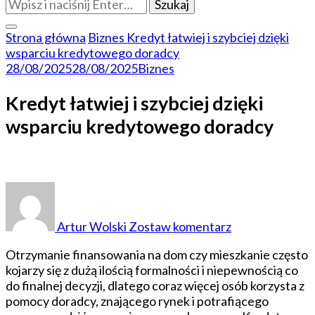
Szukasz
czegoś?
Strona główna
Biznes
Kredyt łatwiej i szybciej dzięki
wsparciu kredytowego doradcy
28/08/2025
28/08/2025
Biznes
Kredyt łatwiej i szybciej dzięki
wsparciu kredytowego doradcy
do
Kredyt
łatwiej
Artur Wolski
Zostaw komentarz
i
szybciej
Otrzymanie finansowania na dom czy mieszkanie często
dzięki
kojarzy się z dużą ilością formalności i niepewnością co
wsparciu
do finalnej decyzji, dlatego coraz więcej osób korzysta z
kredytowego
pomocy doradcy, znającego rynek i potrafiącego
doradcy