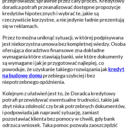
przeprowadzić sprawnie przez cały proces. Kredytowy
doradca potrafi przeanalizować dostępne propozycje
kredytów hipotecznych i wybrać te, jakie są
rzeczywiście korzystne, a nie jedynie ładnie prezentują
się w reklamach.
Przez to można uniknąć sytuacji, w której podpisywana
jest niekorzystna umowa bez kompletnej wiedzy. Osoba
oferująca doradztwo finansowe zna dokładne
wymagania które stawiają banki, wie które dokumenty
są wymagane i jak je przygotować najlepiej, co
powoduje, że uzyskanie takiego rozwiązania jak
kredyt
na budowę domu
przebiega szybciej i bez
niepotrzebnego opóźnienia.
Kolejnym z ułatwień jest to, że Doradca kredytowy
potrafi przewidywać ewentualne trudności, takie jak
zbyt niska zdolność czy brak potrzebnych dokumentów,
i podpowiada jak naprawić sytuację, zamiast
pozostawiać klienta bez pomocy w chwili, gdy bank
odrzuca wniosek. Taka pomoc pozwala zaoszczędzić