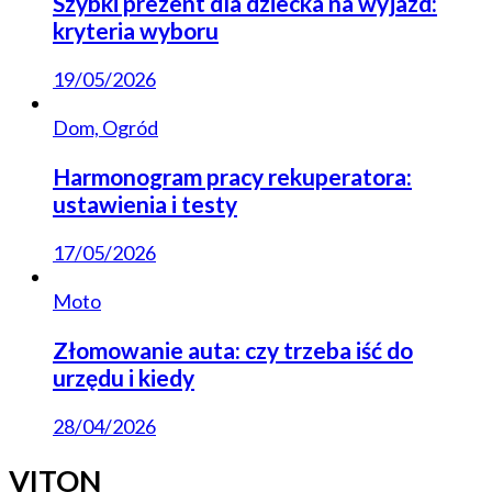
Szybki prezent dla dziecka na wyjazd:
kryteria wyboru
19/05/2026
Dom, Ogród
Harmonogram pracy rekuperatora:
ustawienia i testy
17/05/2026
Moto
Złomowanie auta: czy trzeba iść do
urzędu i kiedy
28/04/2026
VITON