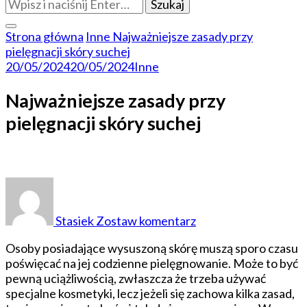
Szukasz
czegoś?
Strona główna
Inne
Najważniejsze zasady przy
pielęgnacji skóry suchej
20/05/2024
20/05/2024
Inne
Najważniejsze zasady przy
pielęgnacji skóry suchej
do
Najważniejsze
zasady
Stasiek
Zostaw komentarz
przy
pielęgnacji
Osoby posiadające wysuszoną skórę muszą sporo czasu
skóry
poświęcać na jej codzienne pielęgnowanie. Może to być
suchej
pewną uciążliwością, zwłaszcza że trzeba używać
specjalne kosmetyki, lecz jeżeli się zachowa kilka zasad,