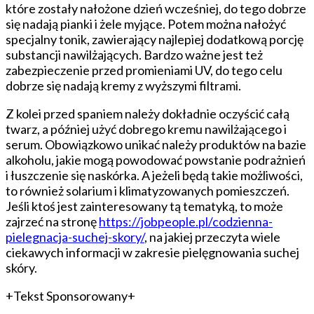
które zostały nałożone dzień wcześniej, do tego dobrze
się nadają pianki i żele myjące. Potem można nałożyć
specjalny tonik, zawierający najlepiej dodatkową porcję
substancji nawilżających. Bardzo ważne jest też
zabezpieczenie przed promieniami UV, do tego celu
dobrze się nadają kremy z wyższymi filtrami.
Z kolei przed spaniem należy dokładnie oczyścić całą
twarz, a później użyć dobrego kremu nawilżającego i
serum. Obowiązkowo unikać należy produktów na bazie
alkoholu, jakie mogą powodować powstanie podrażnień
i łuszczenie się naskórka. A jeżeli będą takie możliwości,
to również solarium i klimatyzowanych pomieszczeń.
Jeśli ktoś jest zainteresowany tą tematyką, to może
zajrzeć na stronę
https://jobpeople.pl/codzienna-
pielegnacja-suchej-skory/
, na jakiej przeczyta wiele
ciekawych informacji w zakresie pielęgnowania suchej
skóry.
+Tekst Sponsorowany+