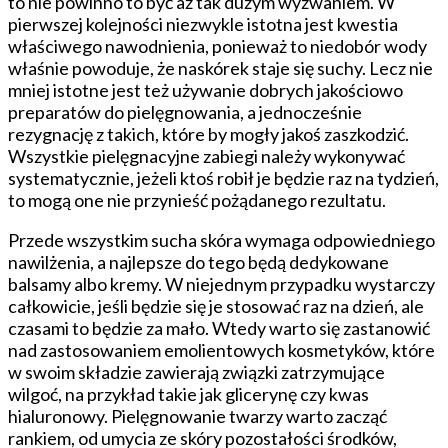
to nie powinno to być aż tak dużym wyzwaniem. W
pierwszej kolejności niezwykle istotna jest kwestia
właściwego nawodnienia, ponieważ to niedobór wody
właśnie powoduje, że naskórek staje się suchy. Lecz nie
mniej istotne jest też używanie dobrych jakościowo
preparatów do pielęgnowania, a jednocześnie
rezygnację z takich, które by mogły jakoś zaszkodzić.
Wszystkie pielęgnacyjne zabiegi należy wykonywać
systematycznie, jeżeli ktoś robił je będzie raz na tydzień,
to mogą one nie przynieść pożądanego rezultatu.
Przede wszystkim sucha skóra wymaga odpowiedniego
nawilżenia, a najlepsze do tego będą dedykowane
balsamy albo kremy. W niejednym przypadku wystarczy
całkowicie, jeśli będzie się je stosować raz na dzień, ale
czasami to będzie za mało. Wtedy warto się zastanowić
nad zastosowaniem emolientowych kosmetyków, które
w swoim składzie zawierają związki zatrzymujące
wilgoć, na przykład takie jak glicerynę czy kwas
hialuronowy. Pielęgnowanie twarzy warto zacząć
rankiem, od umycia ze skóry pozostałości środków,