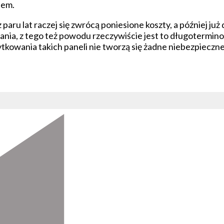
iem.
z paru lat raczej się zwrócą poniesione koszty, a później już
wania, z tego też powodu rzeczywiście jest to długotermino
ytkowania takich paneli nie tworzą się żadne niebezpieczn