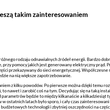
cieszą takim zainteresowaniem
różnego rodzaju odnawialnych źródeł energii. Bardzo dob
, przy pomocy jakich jest generowany elektryczny prąd. P
części przekazywany do sieci energetycznej. Współczesne
ędzie na nią większe zapotrzebowanie.
aniem z kilku powodów. Po pierwsze można dzięki temu roz
i, to nawet i zarobić coś na tym. Decydując się na taką ins
 parametrów będzie to między kilkanaście a kilkadziesiąt t
 ostatnich latach było sporo, i cały czas zainteresowani 
, budżetowych technologii i zbytniej oszczędności na częśc