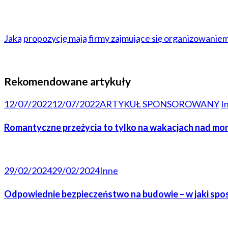
Jaką propozycję mają firmy zajmujące się organizowani
Rekomendowane artykuły
12/07/2022
12/07/2022
ARTYKUŁ SPONSOROWANY
I
Romantyczne przeżycia to tylko na wakacjach nad mo
29/02/2024
29/02/2024
Inne
Odpowiednie bezpieczeństwo na budowie – w jaki spo