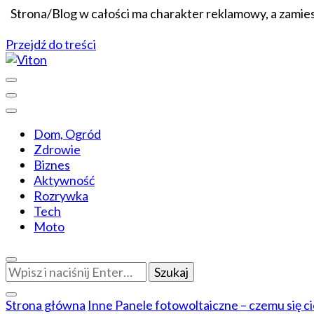
Strona/Blog w całości ma charakter reklamowy, a zamie
Przejdź do treści
Wiadomości dopasowane do ciebie
Viton
Dom, Ogród
Zdrowie
Biznes
Aktywność
Rozrywka
Tech
Moto
Szukasz
czegoś?
Strona główna
Inne
Panele fotowoltaiczne – czemu się c