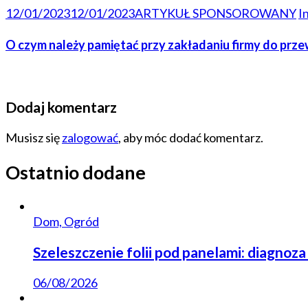
12/01/2023
12/01/2023
ARTYKUŁ SPONSOROWANY
I
O czym należy pamiętać przy zakładaniu firmy do prz
Dodaj komentarz
Musisz się
zalogować
, aby móc dodać komentarz.
Ostatnio dodane
Dom, Ogród
Szeleszczenie folii pod panelami: diagnoza
06/08/2026