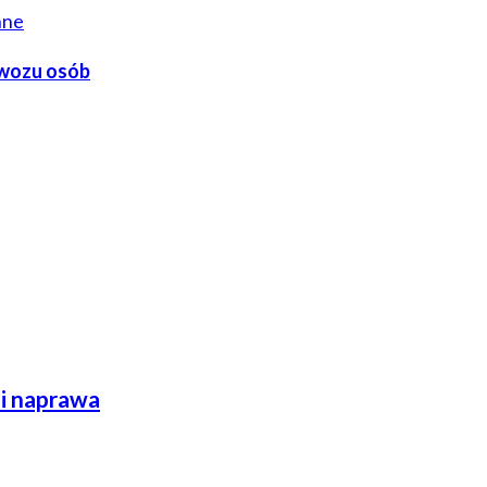
nne
ewozu osób
 i naprawa