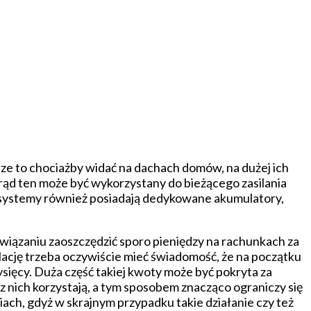
rze to chociażby widać na dachach domów, na dużej ich
rąd ten może być wykorzystany do bieżącego zasilania
 systemy również posiadają dedykowane akumulatory,
wiązaniu zaoszczędzić sporo pieniędzy na rachunkach za
talację trzeba oczywiście mieć świadomość, że na początku
ysięcy. Duża część takiej kwoty może być pokryta za
z nich korzystają, a tym sposobem znacząco ograniczy się
iach, gdyż w skrajnym przypadku takie działanie czy też