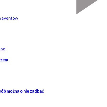
em eventów
nne
rzem
sób można o nie zadbać