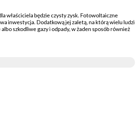
 dla właściciela będzie czysty zysk. Fotowoltaiczne
wa inwestycja. Dodatkową jej zaletą, na którą wielu ludzi
e albo szkodliwe gazy i odpady, w żaden sposób również