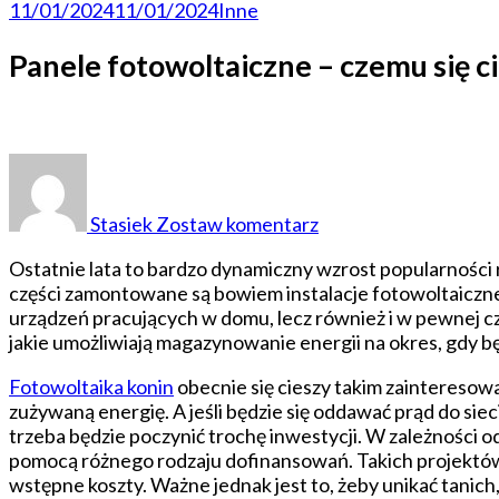
11/01/2024
11/01/2024
Inne
Panele fotowoltaiczne – czemu się 
do
Panele
fotowoltaiczne
Stasiek
Zostaw komentarz
–
czemu
Ostatnie lata to bardzo dynamiczny wzrost popularności 
się
części zamontowane są bowiem instalacje fotowoltaiczne
cieszą
urządzeń pracujących w domu, lecz również i w pewnej 
takim
jakie umożliwiają magazynowanie energii na okres, gdy b
zainteresowaniem
Fotowoltaika konin
obecnie się cieszy takim zainteresow
zużywaną energię. A jeśli będzie się oddawać prąd do siec
trzeba będzie poczynić trochę inwestycji. W zależności od
pomocą różnego rodzaju dofinansowań. Takich projektów w
wstępne koszty. Ważne jednak jest to, żeby unikać tanich