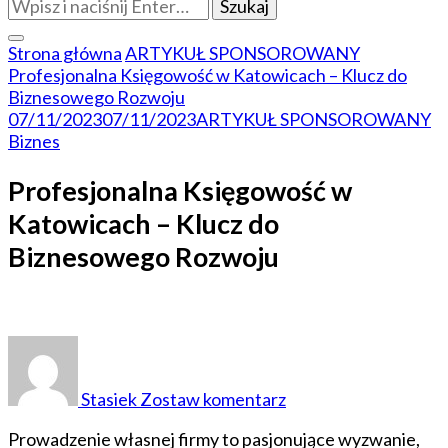
Szukasz
czegoś?
Strona główna
ARTYKUŁ SPONSOROWANY
Profesjonalna Księgowość w Katowicach – Klucz do
Biznesowego Rozwoju
07/11/2023
07/11/2023
ARTYKUŁ SPONSOROWANY
Biznes
Profesjonalna Księgowość w
Katowicach – Klucz do
Biznesowego Rozwoju
do
Profesjonalna
Księgowość
Stasiek
Zostaw komentarz
w
Katowicach
Prowadzenie własnej firmy to pasjonujące wyzwanie,