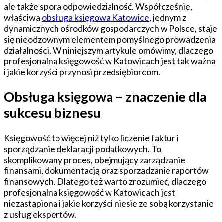
–
ale także spora odpowiedzialność. Współcześnie,
Klucz
właściwa
obsługa księgowa Katowice
, jednym z
do
dynamicznych ośrodków gospodarczych w Polsce, staje
Biznesowego
się nieodzownym elementem pomyślnego prowadzenia
Rozwoju
działalności. W niniejszym artykule omówimy, dlaczego
profesjonalna księgowość w Katowicach jest tak ważna
i jakie korzyści przynosi przedsiębiorcom.
Obsługa księgowa – znaczenie dla
sukcesu biznesu
Księgowość to więcej niż tylko liczenie faktur i
sporządzanie deklaracji podatkowych. To
skomplikowany proces, obejmujący zarządzanie
finansami, dokumentacją oraz sporządzanie raportów
finansowych. Dlatego też warto zrozumieć, dlaczego
profesjonalna księgowość w Katowicach jest
niezastąpiona i jakie korzyści niesie ze sobą korzystanie
z usług ekspertów.