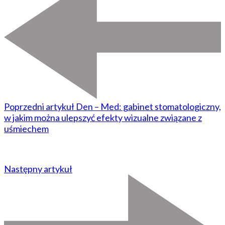
Poprzedni artykuł
Den – Med: gabinet stomatologiczny,
w jakim można ulepszyć efekty wizualne związane z
uśmiechem
Następny artykuł