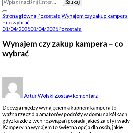
Szukasz
czegoś?
Strona główna
Pozostałe
Wynajem czy zakup kampera
– co wybrać
01/04/2025
01/04/2025
Pozostałe
Wynajem czy zakup kampera – co
wybrać
do
Wynajem
czy
Artur Wolski
Zostaw komentarz
zakup
kampera
Decyzja między wynajęciem a kupnem kampera to
–
ważna rzecz dla amatorów podróży w domu na kółkach,
co
gdyż każde z tych rozwiązań posiada jakieś zalety i wady.
wybrać
Kampery na wynajem to świetna opcja dla osób, jakie