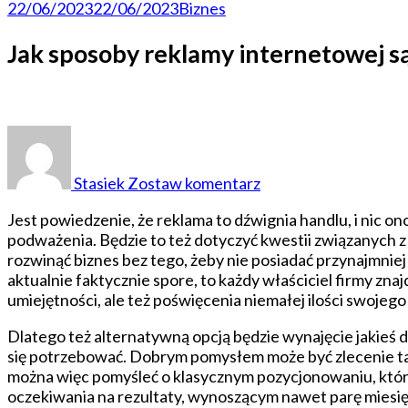
22/06/2023
22/06/2023
Biznes
Jak sposoby reklamy internetowej s
do
Jak
sposoby
Stasiek
Zostaw komentarz
reklamy
internetowej
Jest powiedzenie, że reklama to dźwignia handlu, i nic ono 
są
podważenia. Będzie to też dotyczyć kwestii związanych 
skuteczne
rozwinąć biznes bez tego, żeby nie posiadać przynajmniej 
aktualnie faktycznie spore, to każdy właściciel firmy zna
umiejętności, ale też poświęcenia niemałej ilości swojego
Dlatego też alternatywną opcją będzie wynajęcie jakieś d
się potrzebować. Dobrym pomysłem może być zlecenie taki
można więc pomyśleć o klasycznym pozycjonowaniu, które
oczekiwania na rezultaty, wynoszącym nawet parę miesięcy