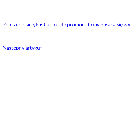
Poprzedni artykuł
Czemu do promocji firmy opłaca się w
Następny artykuł