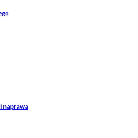
wego
 i naprawa