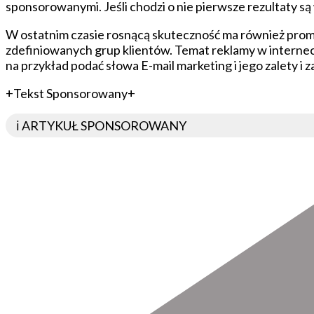
sponsorowanymi. Jeśli chodzi o nie pierwsze rezultaty s
W ostatnim czasie rosnącą skuteczność ma również prom
zdefiniowanych grup klientów. Temat reklamy w internecie
na przykład podać słowa E-mail marketing i jego zalety i z
+Tekst Sponsorowany+
ℹ️ ARTYKUŁ SPONSOROWANY