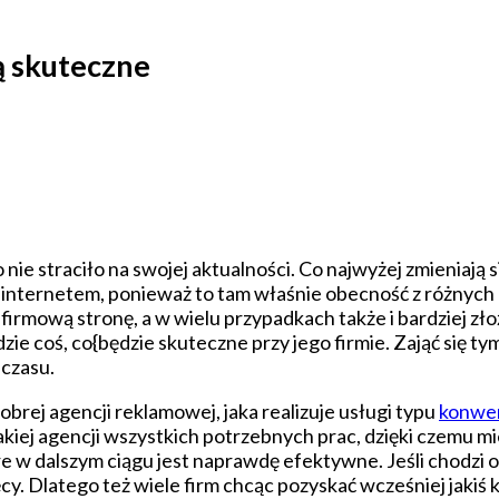
ą skuteczne
nie straciło na swojej aktualności. Co najwyżej zmieniają si
z internetem, ponieważ to tam właśnie obecność z różnyc
firmową stronę, a w wielu przypadkach także i bardziej zło
jdzie coś, co{będzie skuteczne przy jego firmie. Zająć się
 czasu.
obrej agencji reklamowej, jaka realizuje usługi typu
konwer
ej agencji wszystkich potrzebnych prac, dzięki czemu mieć
 w dalszym ciągu jest naprawdę efektywne. Jeśli chodzi o
. Dlatego też wiele firm chcąc pozyskać wcześniej jakiś k