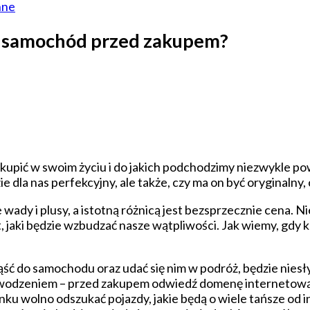
nne
z samochód przed zakupem?
kupić w swoim życiu i do jakich podchodzimy niezwykle p
zie dla nas perfekcyjny, ale także, czy ma on być oryginaln
wady i plusy, a istotną różnicą jest bezsprzecznie cena. Ni
, jaki będzie wzbudzać nasze wątpliwości. Jak wiemy, gdy 
ść do samochodu oraz udać się nim w podróż, będzie niesły
powodzeniem – przed zakupem odwiedź domenę internetow
ku wolno odszukać pojazdy, jakie będą o wiele tańsze od i