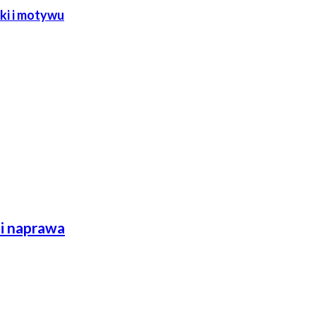
ki i motywu
 i naprawa