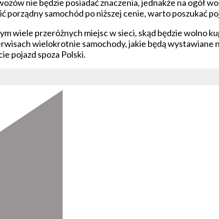
 wozów nie będzie posiadać znaczenia, jednakże na ogół wol
pić porządny samochód po niższej cenie, warto poszukać po
tym wiele przeróżnych miejsc w sieci, skąd będzie wolno k
 serwisach wielokrotnie samochody, jakie będą wystawiane 
cie pojazd spoza Polski.