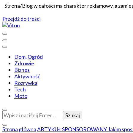
Strona/Blog w całości ma charakter reklamowy, a zamie
Przejdź do treści
Wiadomości dopasowane do ciebie
Viton
Dom, Ogród
Zdrowie
Biznes
Aktywność
Rozrywka
Tech
Moto
Szukasz
czegoś?
Strona główna
ARTYKUŁ SPONSOROWANY
Jakim spo