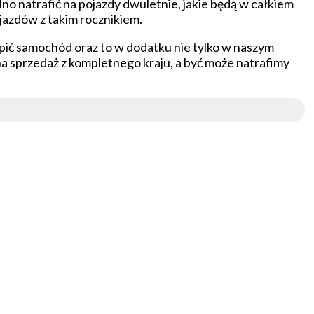
no natrafić na pojazdy dwuletnie, jakie będą w całkiem
jazdów z takim rocznikiem.
upić samochód oraz to w dodatku nie tylko w naszym
na sprzedaż z kompletnego kraju, a być może natrafimy