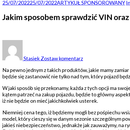
25/07/2022
25/07/2022
ARTYKUŁ SPONSOROWANY
I
Jakim sposobem sprawdzić VIN ora
do
Jakim
sposobem
Stasiek
Zostaw komentarz
sprawdzić
VIN
Na pewno jednym z takich produktów, jakie mamy zamiar 
oraz
będzie się zastanowić nie tylko nad tym, który pojazd będ
samochód
przed
W jaki sposób się przekonamy, każda z tych opcji ma swoje 
zakupem?
kątem patrzeć na zakup pojazdu, będzie to główny aspekt
iż nie będzie on mieć jakichkolwiek usterek.
Niemniej cena tego, iż będziemy mogli bez pośpiechu wsią
model, który cieszy się w danym sezonie szczególnym 
jakieś niebezpieczeństwo, jednakże jak zauważymy, na ryn