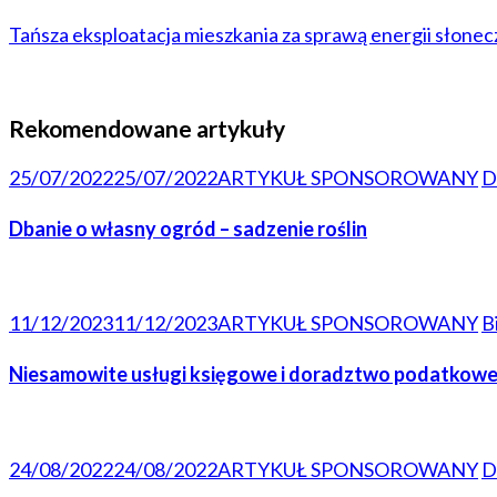
Tańsza eksploatacja mieszkania za sprawą energii słonec
Rekomendowane artykuły
25/07/2022
25/07/2022
ARTYKUŁ SPONSOROWANY
D
Dbanie o własny ogród – sadzenie roślin
11/12/2023
11/12/2023
ARTYKUŁ SPONSOROWANY
B
Niesamowite usługi księgowe i doradztwo podatkowe 
24/08/2022
24/08/2022
ARTYKUŁ SPONSOROWANY
D