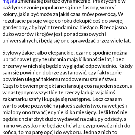
męska
zmienia się bardzo dynamicznie. Praktycznie w
garderoby
każdym sezonie popularne są inne fasony, wzory i
kolory, jakie być może za jakiś czas znów powrócą. W
rezultacie pasuje więc co roku dokupić coś do swojej
garderoby, aby być z trendami na bieżąco. Rzecz jasna
dużo wzorów i krojów jest ponadczasowych i
uniwersalnych, i będą się one sprawdzać przez wiele lat.
Stylowy żakiet albo eleganckie, czarne spodnie można
ubrać nawet gdy te ubrania mają kilkanaście lat, i bez
przerwy w nich się będzie wyglądać odpowiednio. Każdy
sam się powinien dobrze zastanowić, czy faktycznie
powinien ulegać takiemu modowemu szaleństwu.
Często bowiem projektanci lansują coś na jeden sezon, a
w następnym wszystkie te rzeczy lądują w jakimś
zakamarku szafy i kupuje się następne. Lecz czasem
warto sobie pozwolić na jakieś szaleństwo, nawet jeśli
miałoby ono trwać jedynie kilka miesięcy. Jeśli ktoś nie
będzie chciał zbyt dużo wydawać na zakupy odzieży, a
mimo wszystko nie będzie chciał zrezygnować z nich do
końca, to ma parę opcji do wyboru. Jedna z nich to