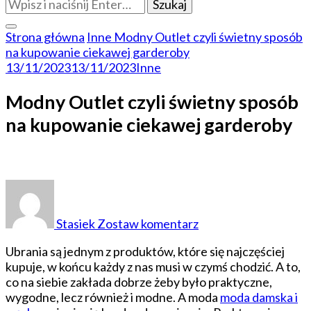
Szukasz
czegoś?
Strona główna
Inne
Modny Outlet czyli świetny sposób
na kupowanie ciekawej garderoby
13/11/2023
13/11/2023
Inne
Modny Outlet czyli świetny sposób
na kupowanie ciekawej garderoby
do
Modny
Outlet
Stasiek
Zostaw komentarz
czyli
świetny
Ubrania są jednym z produktów, które się najczęściej
sposób
kupuje, w końcu każdy z nas musi w czymś chodzić. A to,
na
co na siebie zakłada dobrze żeby było praktyczne,
kupowanie
wygodne, lecz również i modne. A moda
moda damska i
ciekawej