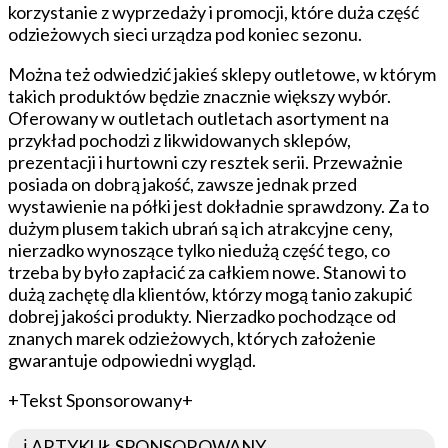
korzystanie z wyprzedaży i promocji, które duża część
odzieżowych sieci urządza pod koniec sezonu.
Można też odwiedzić jakieś sklepy outletowe, w którym
takich produktów będzie znacznie większy wybór.
Oferowany w outletach outletach asortyment na
przykład pochodzi z likwidowanych sklepów,
prezentacji i hurtowni czy resztek serii. Przeważnie
posiada on dobrą jakość, zawsze jednak przed
wystawienie na półki jest dokładnie sprawdzony. Za to
dużym plusem takich ubrań są ich atrakcyjne ceny,
nierzadko wynoszące tylko niedużą część tego, co
trzeba by było zapłacić za całkiem nowe. Stanowi to
dużą zachętę dla klientów, którzy mogą tanio zakupić
dobrej jakości produkty. Nierzadko pochodzące od
znanych marek odzieżowych, których założenie
gwarantuje odpowiedni wygląd.
+Tekst Sponsorowany+
ℹ️ ARTYKUŁ SPONSOROWANY