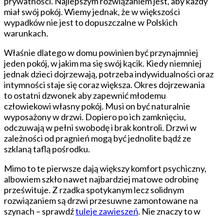
prywatności. Najlepszym rozwiązaniem jest, aby każdy
i
miał swój pokój. Wiemy jednak, że w większości
inne
wypadków nie jest to dopuszczalne w Polskich
rozwiązania
warunkach.
Właśnie dlatego w domu powinien być przynajmniej
jeden pokój, w jakim ma się swój kącik. Kiedy niemniej
jednak dzieci dojrzewają, potrzeba indywidualności oraz
intymności staje się coraz większa. Okres dojrzewania
to ostatni dzwonek aby zapewnić młodemu
człowiekowi własny pokój. Musi on być naturalnie
wyposażony w drzwi. Dopiero po ich zamknięciu,
odczuwają w pełni swobodę i brak kontroli. Drzwi w
zależności od pragnień mogą być jednolite bądź ze
szklaną taflą pośrodku.
Mimo to te pierwsze dają większy komfort psychiczny,
albowiem szkło nawet najbardziej matowe odrobinę
prześwituje. Z rzadka spotykanym lecz solidnym
rozwiązaniem są drzwi przesuwne zamontowane na
szynach – sprawdź
tuleje zawieszeń
. Nie znaczy to w