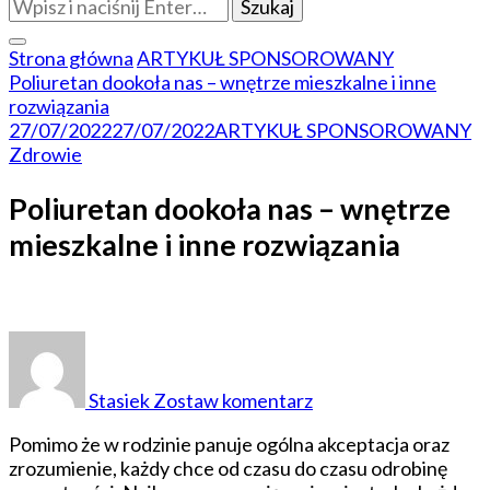
Szukasz
czegoś?
Strona główna
ARTYKUŁ SPONSOROWANY
Poliuretan dookoła nas – wnętrze mieszkalne i inne
rozwiązania
27/07/2022
27/07/2022
ARTYKUŁ SPONSOROWANY
Zdrowie
Poliuretan dookoła nas – wnętrze
mieszkalne i inne rozwiązania
do
Poliuretan
dookoła
Stasiek
Zostaw komentarz
nas
–
Pomimo że w rodzinie panuje ogólna akceptacja oraz
wnętrze
zrozumienie, każdy chce od czasu do czasu odrobinę
mieszkalne