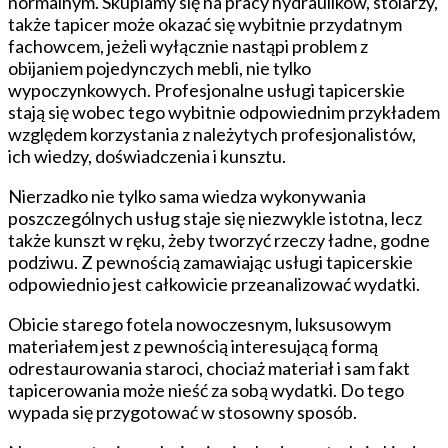
normalnym. Skupiamy się na pracy hydraulików, stolarzy,
wnętrzach
także tapicer może okazać się wybitnie przydatnym
fachowcem, jeżeli wyłącznie nastąpi problem z
obijaniem pojedynczych mebli, nie tylko
wypoczynkowych. Profesjonalne usługi tapicerskie
stają się wobec tego wybitnie odpowiednim przykładem
względem korzystania z należytych profesjonalistów,
ich wiedzy, doświadczenia i kunsztu.
Nierzadko nie tylko sama wiedza wykonywania
poszczególnych usług staje się niezwykle istotna, lecz
także kunszt w ręku, żeby tworzyć rzeczy ładne, godne
podziwu. Z pewnością zamawiając usługi tapicerskie
odpowiednio jest całkowicie przeanalizować wydatki.
Obicie starego fotela nowoczesnym, luksusowym
materiałem jest z pewnością interesującą formą
odrestaurowania staroci, chociaż materiał i sam fakt
tapicerowania może nieść za sobą wydatki. Do tego
wypada się przygotować w stosowny sposób.