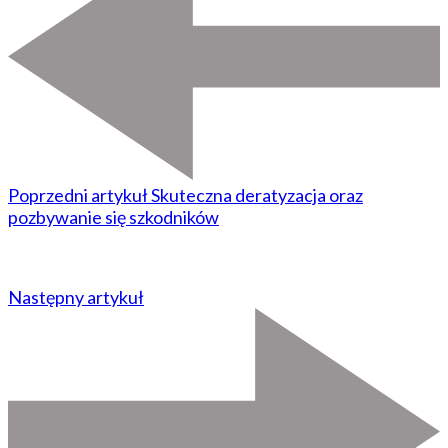
Poprzedni artykuł
Skuteczna deratyzacja oraz
pozbywanie się szkodników
Następny artykuł