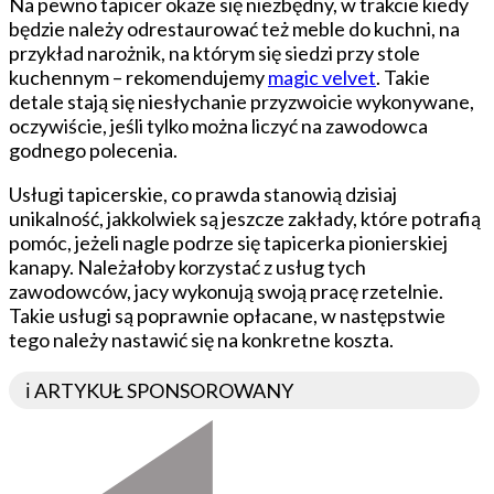
Na pewno tapicer okaże się niezbędny, w trakcie kiedy
będzie należy odrestaurować też meble do kuchni, na
przykład narożnik, na którym się siedzi przy stole
kuchennym – rekomendujemy
magic velvet
. Takie
detale stają się niesłychanie przyzwoicie wykonywane,
oczywiście, jeśli tylko można liczyć na zawodowca
godnego polecenia.
Usługi tapicerskie, co prawda stanowią dzisiaj
unikalność, jakkolwiek są jeszcze zakłady, które potrafią
pomóc, jeżeli nagle podrze się tapicerka pionierskiej
kanapy. Należałoby korzystać z usług tych
zawodowców, jacy wykonują swoją pracę rzetelnie.
Takie usługi są poprawnie opłacane, w następstwie
tego należy nastawić się na konkretne koszta.
ℹ️ ARTYKUŁ SPONSOROWANY