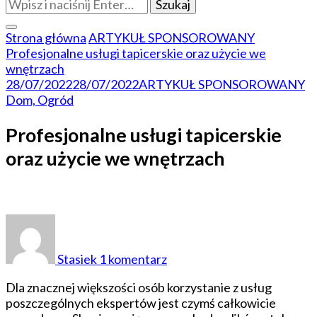
Szukasz
czegoś?
Strona główna
ARTYKUŁ SPONSOROWANY
Profesjonalne usługi tapicerskie oraz użycie we
wnętrzach
28/07/2022
28/07/2022
ARTYKUŁ SPONSOROWANY
Dom, Ogród
Profesjonalne usługi tapicerskie
oraz użycie we wnętrzach
do
Profesjonalne
usługi
Stasiek
1 komentarz
tapicerskie
oraz
Dla znacznej większości osób korzystanie z usług
użycie
poszczególnych ekspertów jest czymś całkowicie
we