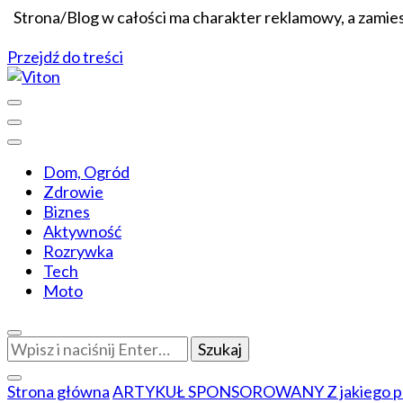
Strona/Blog w całości ma charakter reklamowy, a zamie
Przejdź do treści
Wiadomości dopasowane do ciebie
Viton
Dom, Ogród
Zdrowie
Biznes
Aktywność
Rozrywka
Tech
Moto
Szukasz
czegoś?
Strona główna
ARTYKUŁ SPONSOROWANY
Z jakiego 