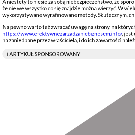
A niestety to niesie za sobą niebezpieczeństwo, że sporo
że nie we wszystko co się znajdzie można wierzyć. W wiel
wykorzystywane wyrafinowane metody. Skutecznym, choc
Na pewno warto też zwracać uwagę na strony, na których s
https://www.efektywnezarzadzaniebiznesem.info/
, jes
na zaniedbane przez właściciela, i do ich zawartości nale
ℹ️ ARTYKUŁ SPONSOROWANY