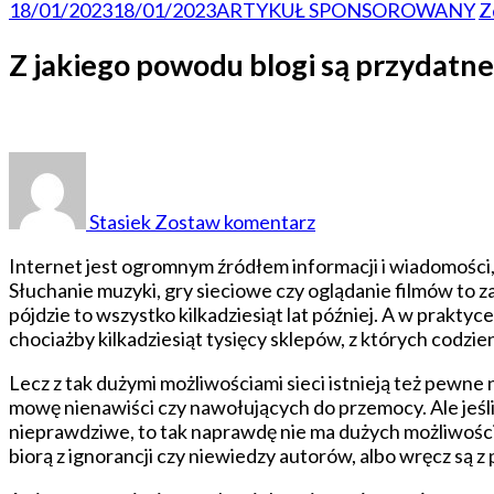
18/01/2023
18/01/2023
ARTYKUŁ SPONSOROWANY
Z
Z jakiego powodu blogi są przydatn
do
Z
jakiego
Stasiek
Zostaw komentarz
powodu
blogi
Internet jest ogromnym źródłem informacji i wiadomości, 
są
Słuchanie muzyki, gry sieciowe czy oglądanie filmów to z
przydatne
pójdzie to wszystko kilkadziesiąt lat później. A w prak
przy
chociażby kilkadziesiąt tysięcy sklepów, z których codzien
pozycjonowaniu
Lecz z tak dużymi możliwościami sieci istnieją też pewn
mowę nienawiści czy nawołujących do przemocy. Ale jeśli n
nieprawdziwe, to tak naprawdę nie ma dużych możliwości z
biorą z ignorancji czy niewiedzy autorów, albo wręcz są 