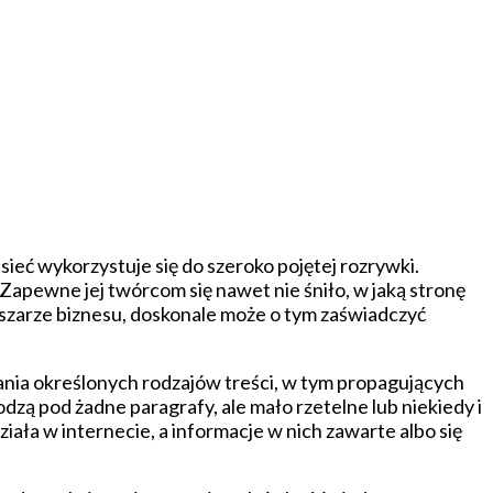
ieć wykorzystuje się do szeroko pojętej rozrywki.
 Zapewne jej twórcom się nawet nie śniło, w jaką stronę
bszarze biznesu, doskonale może o tym zaświadczyć
wania określonych rodzajów treści, w tym propagujących
odzą pod żadne paragrafy, ale mało rzetelne lub niekiedy i
ała w internecie, a informacje w nich zawarte albo się