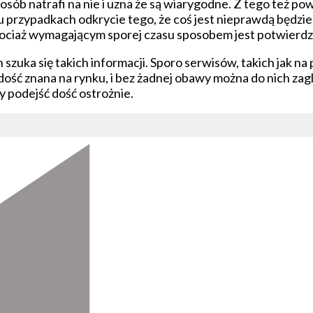
 osób natrafi na nie i uzna że są wiarygodne. Z tego też 
u przypadkach odkrycie tego, że coś jest nieprawdą będzie
iaż wymagającym sporej czasu sposobem jest potwierdza
zuka się takich informacji. Sporo serwisów, takich jak na
t dość znana na rynku, i bez żadnej obawy można do nich zag
ży podejść dość ostrożnie.