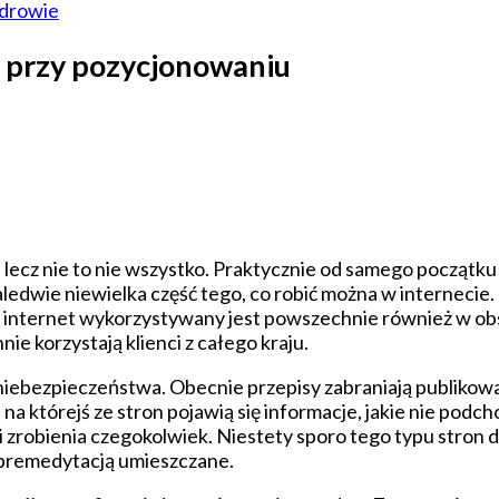
drowie
e przy pozycjonowaniu
lecz nie to nie wszystko. Praktycznie od samego początku s
aledwie niewielka część tego, co robić można w internecie.
tyce internet wykorzystywany jest powszechnie również w o
nie korzystają klienci z całego kraju.
e niebezpieczeństwa. Obecnie przepisy zabraniają publiko
a którejś ze stron pojawią się informacje, jakie nie podch
robienia czegokolwiek. Niestety sporo tego typu stron dzi
z premedytacją umieszczane.