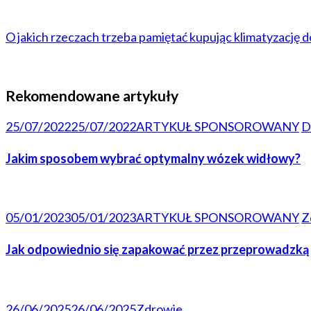
O jakich rzeczach trzeba pamiętać kupując klimatyzację 
Rekomendowane artykuły
25/07/2022
25/07/2022
ARTYKUŁ SPONSOROWANY
D
Jakim sposobem wybrać optymalny wózek widłowy?
05/01/2023
05/01/2023
ARTYKUŁ SPONSOROWANY
Z
Jak odpowiednio się zapakować przez przeprowadzką
26/06/2025
26/06/2025
Zdrowie